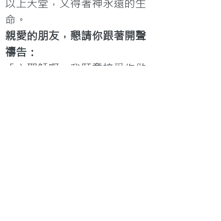
以上天堂，又得著神永遠的生
命。
親愛的朋友，懇請你跟著開聲
禱告：
「主耶穌啊，我願意接受你做
我的救主，求你赦免我一生所
犯的罪，求你進入我內心做我
的主，將你的聖靈和生命賜給
我，禱告奉主耶穌的名，阿
們！」
< 上一篇
下一篇 >
聯絡我們