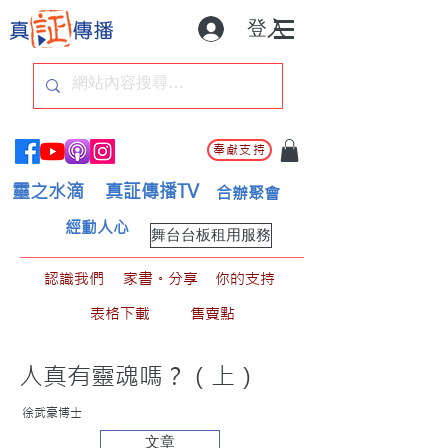
登入
奉獻支持
靈之水滴
真証傳播TV
合辦聚會
經動人心
舞台台板租用服務
認識我們
家書。分享
你的支持
表格下載
售賣點
人真有靈魂嗎？（上）
徐武豪博士
文章