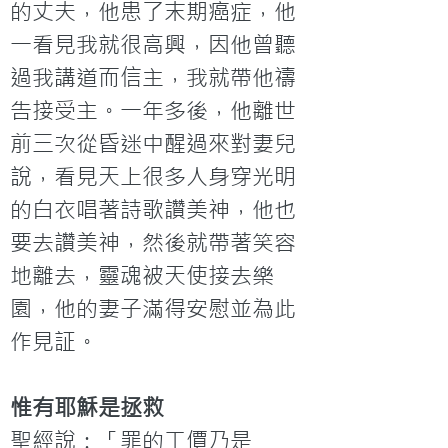
的丈夫，他患了末期癌症，他
一看見我就很高興，因他曾聽
過我講道而信主，我就帶他禱
告接受主。一年多後，他離世
前三次從昏迷中醒過來對妻兒
說，看見天上很多人身穿光明
的白衣唱著詩歌讚美神，他也
要去讚美神，然後就帶著笑容
地離去，靈魂被天使接去樂
園，他的妻子滿得安慰並為此
作見証。
惟有耶穌是拯救
聖經說：「罪的工價乃是