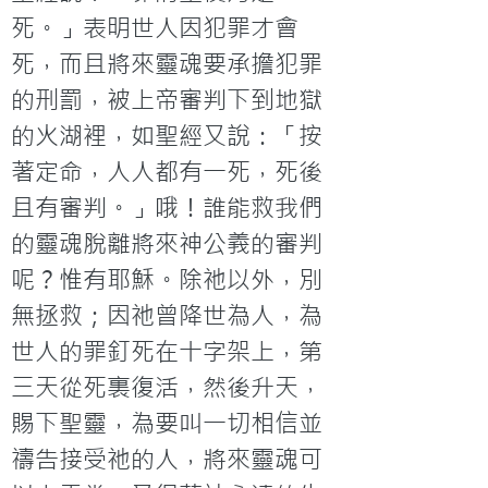
死。」表明世人因犯罪才會
死，而且將來靈魂要承擔犯罪
的刑罰，被上帝審判下到地獄
的火湖裡，如聖經又說：「按
著定命，人人都有一死，死後
且有審判。」哦！誰能救我們
的靈魂脫離將來神公義的審判
呢？惟有耶穌。除祂以外，別
無拯救；因祂曾降世為人，為
世人的罪釘死在十字架上，第
三天從死裏復活，然後升天，
賜下聖靈，為要叫一切相信並
禱告接受祂的人，將來靈魂可