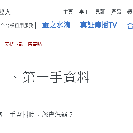
登入
主頁
事工
見証
產品
頻
靈之水滴
真証傳播TV
舞台台板租用服務
表格下載
售賣點
二、第一手資料
過當您得了第一手資料時，您會怎辦？