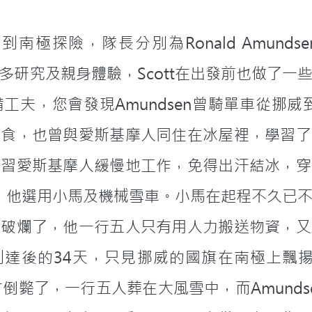
探險，隊長分別為Ronald Amundsen及Rob
了很多研究及親身體驗，Scott在出發前也做了
夫，您會發現Amundsen曾騎單車從挪威
糧食，也曾與愛斯基摩人同住在冰屋裡，學習了
學習愛斯基摩人緩慢地工作，免得出汗結冰，穿
不同，他選用小馬及機械雪車。小馬在起程不久已
也破爛了，他一行五人只有用人力搬送物資，又
n到達後的34天，只見挪威的國旗在南極上飄揚
倒斃了，一行五人葬在大風雪中，而Amund