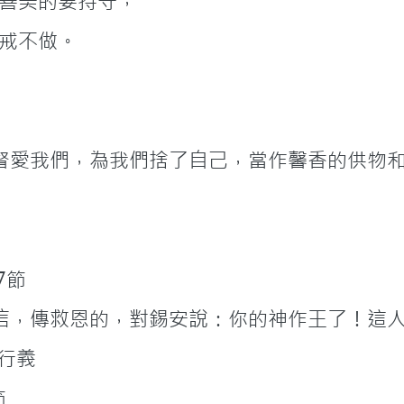
但要凡事察驗，善美的要持守，
的惡事要禁戒不做。
督愛我們，為我們捨了自己，當作馨香的供物
二章7節
信，傳救恩的，對錫安說：你的神作王了！這
終生行義
節