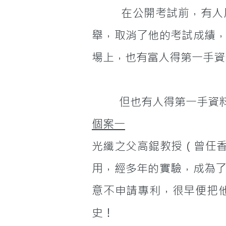
         在公開考試前，有人用不當的手段得悉試卷內容，得到了很高的成績，後來東窗事發，被人檢
舉，取消了他的考試成績
場上，也有富人得第一手資
         但也有
個案一
光纖之父高錕教授（曾任香
用，經多年的實驗，成為
意不申請專利，很早便把
史！