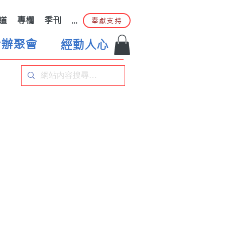
道
專欄
季刊
...
奉獻支持
合辦聚會
經動人心