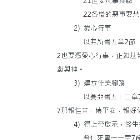
              21
              22各樣
         2)  愛心行事
              以弗所書五章2節
2也要憑愛心行事，正如基
獻與神。
         3)  建立佳美腳蹤
              以賽亞書五十
7那報佳音，傳平安，報好
         4)  得上帝啟示，
              希伯來書十一章7