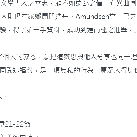
國文學「人之立志，顧不如蜀鄙之僧」有異曲同
人則仍在家鄉閉門造舟。Amundsen靠一己
驗，得了第一手資料，成功到達南極之壯舉，
同受這福份，是一項無私的行為，願眾人得這
啟示：
迦前書五章21-22節