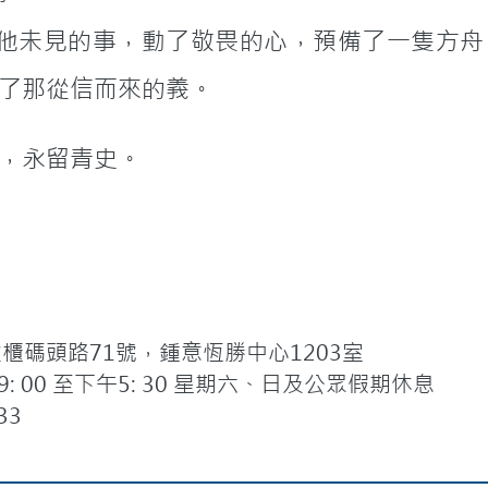
示他未見的事，動了敬畏的心，預備了一隻方舟
了那從信而來的義。
，永留青史。
碼頭路71號，鍾意恆勝中心1203室
 00 至下午5: 30 星期六、日及公眾假期休息
33