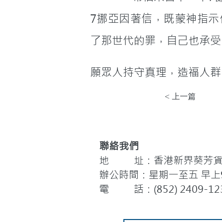
7挪亞因著信，既蒙神指
了那世代的罪，自己也承受
願眾人持守真理，造福人群
< 上一篇
聯絡我們
地 址：香港新界葵芳貨櫃
辦公時間：星期一至五 早上9:
電 話：(852) 2409-12