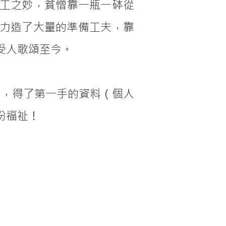
工之妙，貧憎靠一瓶一砵從
之力造了大量的準備工夫，靠
受人歌頌至今。
份福祉！