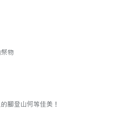
和祭物
人的腳登山何等佳美！