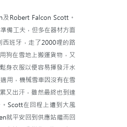
ert Falcon Scott。
一些準備工夫，但多在器材方面
到西班牙，走了2000哩的路
用狗在雪地上搬運貨物，又
鬆身衣服以便容易揮發汗水
不適用，機械雪車因沒有在雪
累又出汗，雖然最終也到達
。Scott在回程上遭到大風
sen就平安回到供應站繼而回