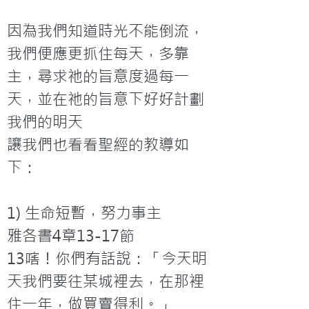
因為我們知道時光不能倒流，
我們便應更抓住每天，多靠
主，尋求祂的旨意度過每一
天，並在祂的旨意下好好計劃
我們的明天
讓我們也看看聖經的教導如
下：

1) 生命短暫，努力事主

雅各書4章13-17節

13嗐！你們有話說：「今天明
天我們要往某城裡去，在那裡
住一年，做買賣得利。」
