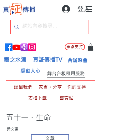
登入
奉獻支持
靈之水滴
真証傳播TV
合辦聚會
經動人心
舞台台板租用服務
認識我們
家書。分享
你的支持
表格下載
售賣點
五十一、生命
黃文謙
文章