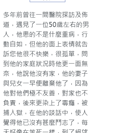
多年前曾往一間醫院探訪及佈
道，遇見了一位50歲左右的男
人，他患的不是什麼重病，行
動自如，但他的面上表情就告
訴您他很不快樂，很孤單，問
到他的家庭狀況時他更一面無
奈，他說他沒有家，他的妻子
與兒女一早便離棄他了，因為
他對他們極不友善，對家也不
負責，後來更染上了毒癮，被
捕入獄，在他的談話中，使人
覺得他已沒有甚麼鬥志了，每
天好像在等死一樣，到了絕望