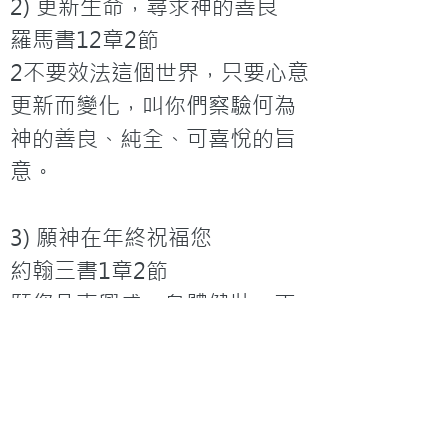
2) 更新生命，尋求神的善良

羅馬書12章2節

2不要效法這個世界，只要心意
更新而變化，叫你們察驗何為
神的善良、純全、可喜悅的旨
意。

3) 願神在年終祝福您

約翰三書1章2節

願您凡事興盛，身體健壯，正
如您的靈魂興盛一樣。

願　神愛您，祝福您。
「職場亮光」專欄內容轉載自