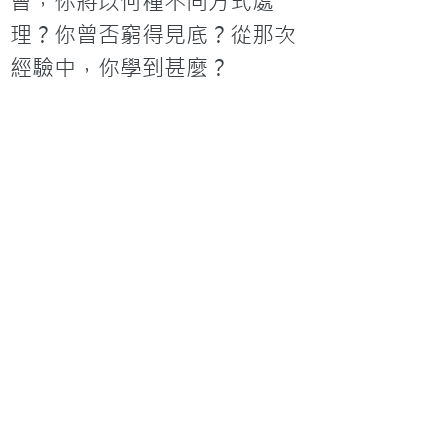
會，你將以何種不同方式處
理？你曾否窮得見底？從那次
經驗中，你學到甚麼？

你賺錢的動機是甚麼？你能從
「貪財是萬惡之根」一事上舉
出實例嗎？你想上帝要你如何
處理錢財？請詳細說出來。

構想一個財務計劃，與你的妻
子一同覆核，並徵求她的意
見。在此計劃中，神的地位是
如何？你的地位是如何？你如
何實施你的計劃？