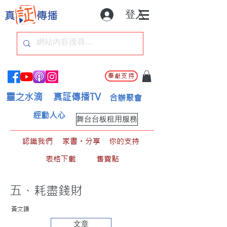
登入
奉獻支持
靈之水滴
真証傳播TV
合辦聚會
經動人心
舞台台板租用服務
認識我們
家書。分享
你的支持
表格下載
售賣點
五、耗盡錢財
黃文謙
文章