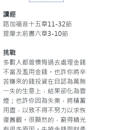
讀經
路加福音十五章11-32節

提摩太前書六章3-10節
挑戰
多數人都曾懊悔過去處理金錢
不當及濫用金錢。也許你將辛
苦賺來的錢投資在自認為萬無
一失的生意上，結果卻化為雲
煙；也許你因為失業，將積蓄
用盡，以致不得不努力以求恢
復舊觀。很顯然的，窮得精光
有很多原因。失掉金錢與財產