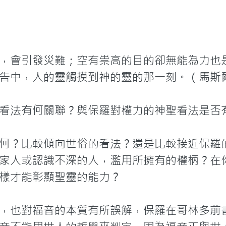
，會引發災難；空有祟高的目的卻無能為力也是
告中，人的靈觸摸到神的靈的那一刻。（馬斯爾
看法有何關聯？與保羅對權力的神聖看法是否有
何？比較傾向世俗的看法？還是比較接近保羅
家人或認識不深的人，濫用所擁有的權柄？在
樣才能彰顯聖靈的能力？

，也對福音的本質有所誤解，保羅在哥林多前書