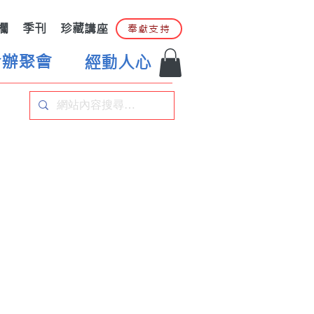
欄
季刊
珍藏講座
奉獻支持
合辦聚會
經動人心