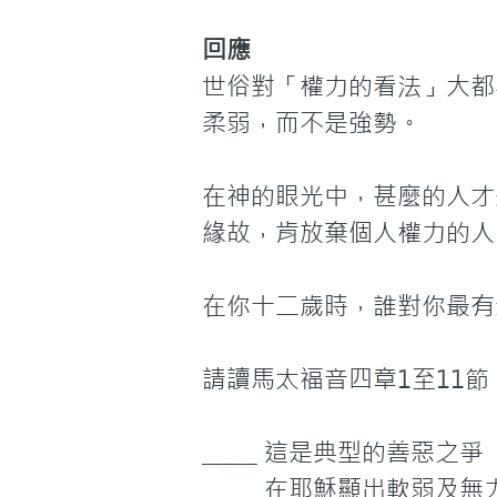
回應
世俗對「權力的看法」大都
柔弱，而不是強勢。

在神的眼光中，甚麼的人才
緣故，肯放棄個人權力的人
在你十二歲時，誰對你最有
請讀馬太福音四章1至11
_____ 這是典型的善惡之爭

_____ 在耶穌顯出軟弱及