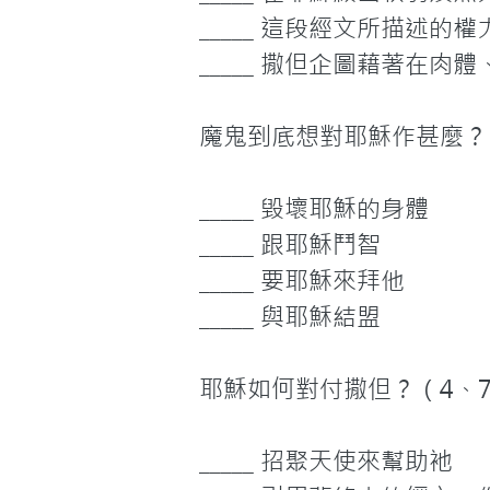
_____ 這段經文所描述
_____ 撒但企圖藉著在
魔鬼到底想對耶穌作甚麼？

_____ 毀壞耶穌的身體

_____ 跟耶穌鬥智

_____ 要耶穌來拜他

_____ 與耶穌結盟

耶穌如何對付撒但？（4、7、
_____ 招聚天使來幫助衪
