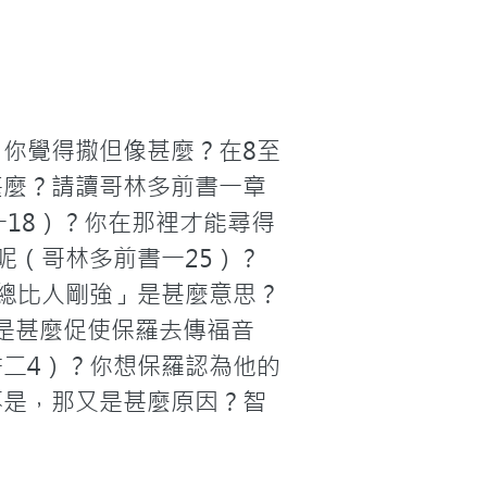
你覺得撒但像甚麼？在8至
甚麼？請讀哥林多前書一章
一18）？你在那裡才能尋得
呢（哥林多前書一25）？
總比人剛強」是甚麼意思？
？是甚麼促使保羅去傳福音
二4）？你想保羅認為他的
不是，那又是甚麼原因？智