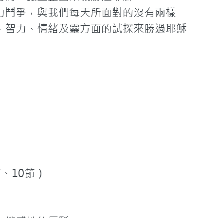
的權力鬥爭，與我們每天所面對的沒有兩樣

肉體、智力、情緒及靈方面的試探來勝過耶穌

10節）
