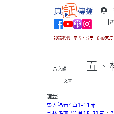
認識我們
家書。分享
你的支持
五、
黃文謙
文章
讀經
馬太福音4章1-11節
哥林多前書1章18-31節
；