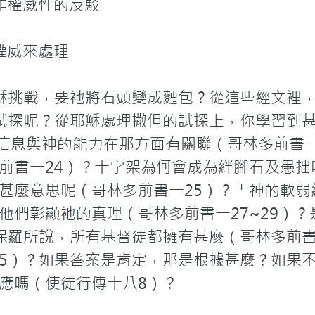
，作權威性的反駁

權威來處理

穌挑戰，要衪將石頭變成麪包？從這些經文裡，
試探呢？從耶穌處理撒但的試探上，你學習到
的信息與神的能力在那方面有關聯（哥林多前書
前書一24）？十字架為何會成為絆腳石及愚拙
甚麼意思呢（哥林多前書一25）？「神的軟弱
他們彰顯衪的真理（哥林多前書一27~29）
保羅所說，所有基督徒都擁有甚麼（哥林多前書
5）？如果答案是肯定，那是根據甚麼？如果