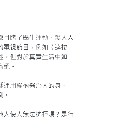
都目睹了學生運動、黑人人
的電視節目，例如〈達拉
迷。但對於真實生活中如
絕。

穌運用權柄醫治人的身、
。

他人使人無法抗拒嗎？是行