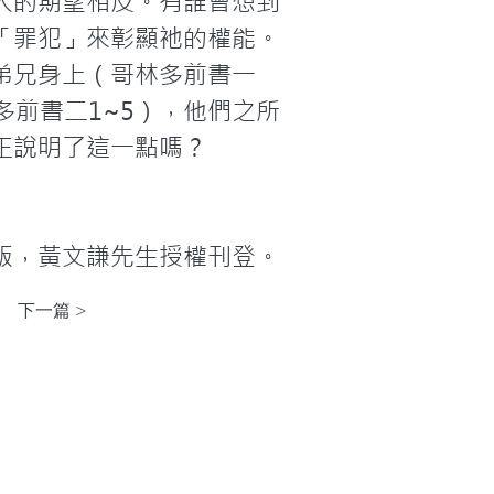
人的期望相反。有誰會想到
「罪犯」來彰顯衪的權能。
弟兄身上（哥林多前書一
多前書二1~5），他們之所
正說明了這一點嗎？
版，黃文謙先生授權刊登。
下一篇 >