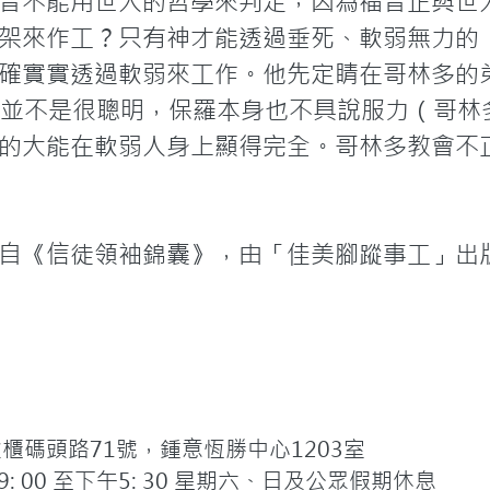
音不能用世人的哲學來判定，因為福音正與世
架來作工？只有神才能透過垂死、軟弱無力的
確實實透過軟弱來工作。他先定睛在哥林多的
他們並不是很聰明，保羅本身也不具說服力（哥林
的大能在軟弱人身上顯得完全。哥林多教會不
自《信徒領袖錦囊》，由「佳美腳蹤事工」出
碼頭路71號，鍾意恆勝中心1203室
 00 至下午5: 30 星期六、日及公眾假期休息