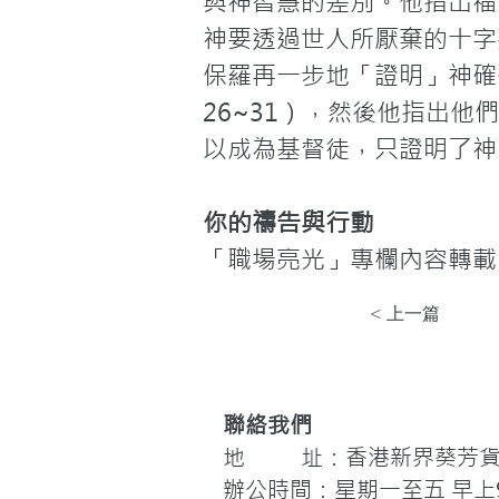
與神智慧的差別。他指出福
神要透過世人所厭棄的十字
保羅再一步地「證明」神確
26~31），然後他指出
以成為基督徒，只證明了神
你的禱告與行動
「職場亮光」專欄內容轉載
< 上一篇
聯絡我們
地 址：香港新界葵芳貨櫃
辦公時間：星期一至五 早上9: