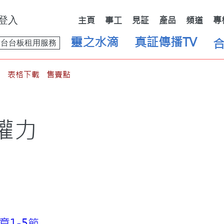
登入
主頁
事工
見証
產品
頻道
專
靈之水滴
真証傳播TV
舞台台板租用服務
表格下載
售賣點
權力
2章1-5節