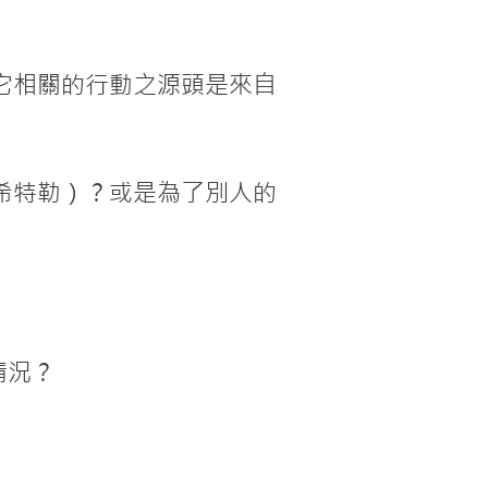
它相關的行動之源頭是來自
希特勒）？或是為了別人的
況？
