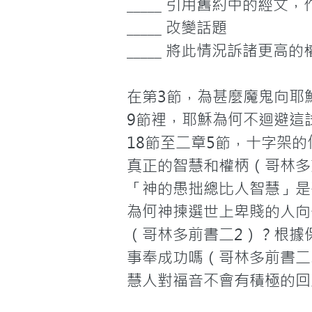
_____ 引用舊約中的經文
_____ 改變話題

_____ 將此情況訴諸更高的
在第3節，為甚麼魔鬼向耶
9節裡，耶穌為何不迴避這
18節至二章5節，十字架
真正的智慧和權柄（哥林多
「神的愚拙總比人智慧」是
為何神揀選世上卑賤的人向
（哥林多前書二2）？根據
事奉成功嗎（哥林多前書二