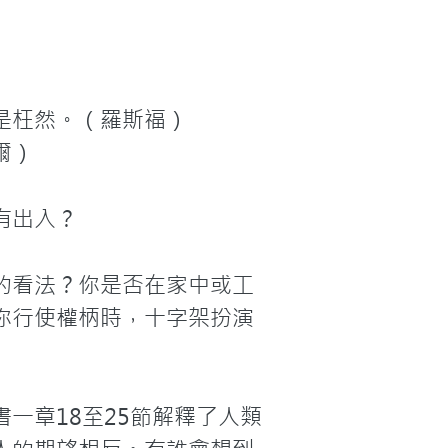
枉然。（羅斯福）

）

出入？

的看法？你是否在家中或工
你行使權柄時，十字架扮演
一章18至25節解釋了人類