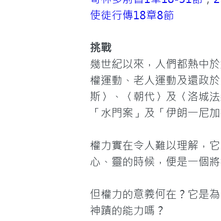
使徒行傳18章8節
挑戰
幾世紀以來，人們都熱中於
權運動、老人運動及還政於
斯〉、〈朝代〉及〈洛城法
「水門案」及「伊朗一尼加
權力實在令人難以理解，它
心、靈的時候，便是一個將
但權力的意義何在？它是為
神蹟的能力嗎？