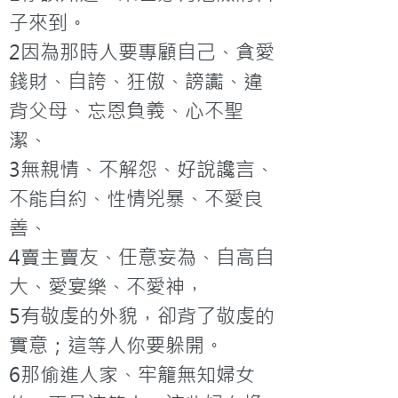
子來到。

2因為那時人要專顧自己、貪愛
錢財、自誇、狂傲、謗讟、違
背父母、忘恩負義、心不聖
潔、

3無親情、不解怨、好說讒言、
不能自約、性情兇暴、不愛良
善、

4賣主賣友、任意妄為、自高自
大、愛宴樂、不愛神，

5有敬虔的外貌，卻背了敬虔的
實意；這等人你要躲開。

6那偷進人家、牢籠無知婦女