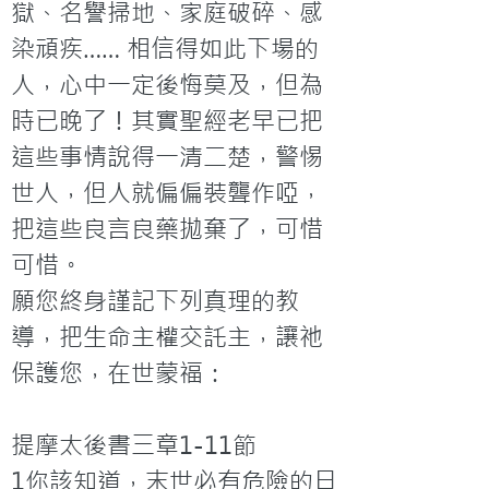
獄、名譽掃地、家庭破碎、感
染頑疾…… 相信得如此下場的
人，心中一定後悔莫及，但為
時已晚了！其實聖經老早已把
這些事情說得一清二楚，警惕
世人，但人就偏偏裝聾作啞，
把這些良言良藥拋棄了，可惜
可惜。
願您終身謹記下列真理的教
導，把生命主權交託主，讓祂
保護您，在世蒙福：

提摩太後書三章1-11節

1你該知道，末世必有危險的日