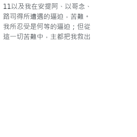
11以及我在安提阿、以哥念、
路司得所遭遇的逼迫，苦難。
我所忍受是何等的逼迫；但從
這一切苦難中，主都把我救出
來了。

願您能知足常樂，享受上帝所
賜您的一切，不強求，不自
私，不單顧自己的事也顧及他
人的福祉，願上帝祝福您，也
願您祝福關懷他人。
「職場亮光」專欄內容轉載自
《成功失敗的一點一滴》，由