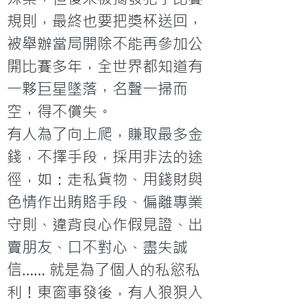
規則，最終也要把獎杯送回，
被舉辦當局開除不能再參加公
開比賽多年，全世界都知道有
一夥巨星墜落，名聲一掃而
空，得不償失。
有人為了向上爬，賺取最多金
錢，不擇手段，採用非法的途
徑，如：走私貨物、用錢財與
色情作出賄賂手段、偏離專業
守則、違背良心作假見證、出
賣朋友、口不對心、盡失誠
信…… 就是為了個人的私慾私
利！東窗事發後，有人狼狽入