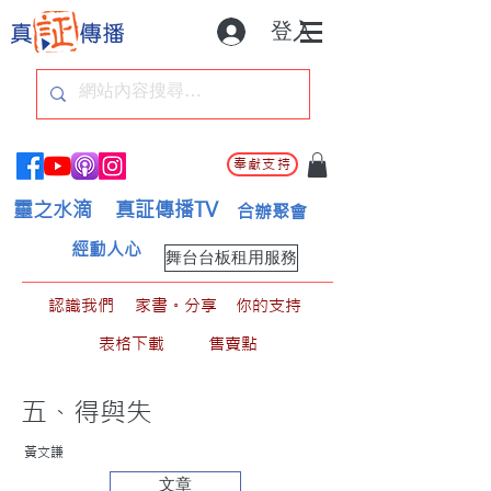
登入
奉獻支持
靈之水滴
真証傳播TV
合辦聚會
經動人心
舞台台板租用服務
認識我們
家書。分享
你的支持
表格下載
售賣點
五、得與失
黃文謙
文章