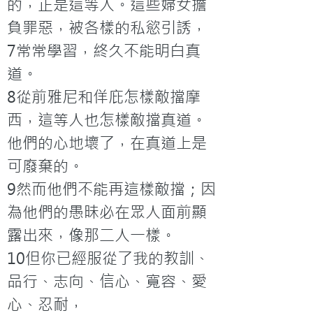
的，正是這等人。這些婦女擔
負罪惡，被各樣的私慾引誘，

7常常學習，終久不能明白真
道。

8從前雅尼和佯庇怎樣敵擋摩
西，這等人也怎樣敵擋真道。
他們的心地壞了，在真道上是
可廢棄的。

9然而他們不能再這樣敵擋；因
為他們的愚昧必在眾人面前顯
露出來，像那二人一樣。

10但你已經服從了我的教訓、
品行、志向、信心、寬容、愛
心、忍耐，
