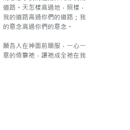
道路。天怎樣高過地，照樣，
我的道路高過你們的道路；我
的意念高過你們的意念。

願各人在神面前順服，一心一
意的倚靠祂，讓祂成全祂在我
們身上的計劃。
< 上一篇
下一篇 >
聯絡我們
地 址：香港新界葵芳貨櫃碼頭路71號，鍾意
恆勝中心1203室
辦公時間：星期一至五 早上9: 00 至下午5: 30 星
期六、日及公眾假期休息