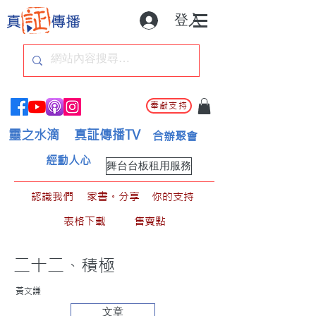
登入
奉獻支持
靈之水滴
真証傳播TV
合辦聚會
經動人心
舞台台板租用服務
認識我們
家書。分享
你的支持
表格下載
售賣點
二十二、積極
黃文謙
文章