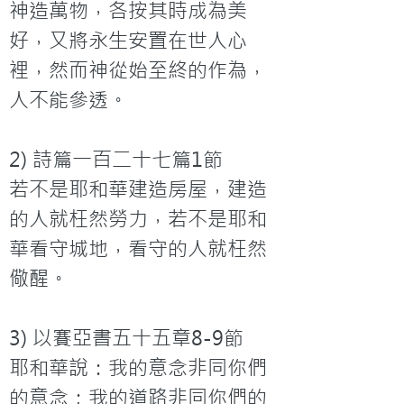
神造萬物，各按其時成為美
好，又將永生安置在世人心
裡，然而神從始至終的作為，
人不能參透。

2) 詩篇一百二十七篇1節

若不是耶和華建造房屋，建造
的人就枉然勞力，若不是耶和
華看守城地，看守的人就枉然
儆醒。

3) 以賽亞書五十五章8-9節

耶和華說：我的意念非同你們
的意念；我的道路非同你們的