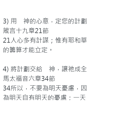
3) 用　神的心意，定您的計劃

箴言十九章21節

21人心多有計謀；惟有耶和華
的籌算才能立定。

4) 將計劃交給　神，讓祂成全

馬太福音六章34節

34所以，不要為明天憂慮，因
為明天自有明天的憂慮；一天
的難處一天當就夠了。 

願您從今天開始有一套永恆完