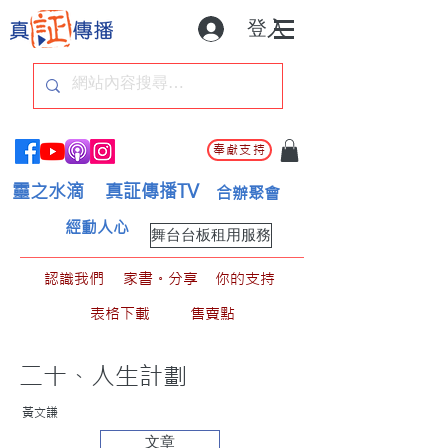
登入
奉獻支持
靈之水滴
真証傳播TV
合辦聚會
經動人心
舞台台板租用服務
認識我們
家書。分享
你的支持
表格下載
售賣點
二十、人生計劃
黃文謙
文章