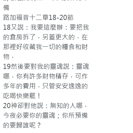
備

路加福音十二章18-20節

18又說：我要這麼辦：要把我
的倉房拆了，另蓋更大的，在
那裡好收藏我一切的糧食和財
物，

19然後要對我的靈魂說：靈魂
哪，你有許多財物積存，可作
多年的費用，只管安安逸逸的
吃喝快樂罷！

20神卻對他說：無知的人哪，
今夜必要你的靈魂；你所預備
的要歸誰呢？
