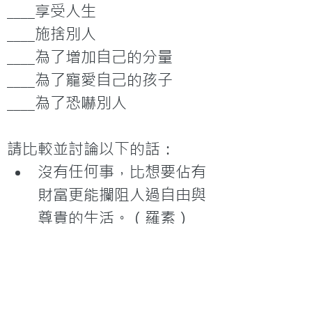
____享受人生

____施捨別人

____為了増加自己的分量

____為了寵愛自己的孩子

____為了恐嚇別人

請比較並討論以下的話：
沒有任何事，比想要佔有
財富更能攔阻人過自由與
尊貴的生活。（羅素）
我對財富的想法很單純，
就是努力工作賺錢，生產
人們所需要的產品。我相