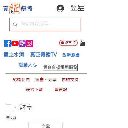
登入
奉獻支持
靈之水滴
真証傳播TV
合辦聚會
經動人心
舞台台板租用服務
認識我們
家書。分享
你的支持
表格下載
售賣點
二、財富
黃文謙
文章