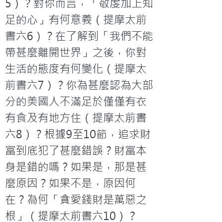
5）？對你而言，「敬虔加上知
足的心」有何意義（提摩太前
書六6）？在了解到「我們不能
帶甚麼離開世界」之後，你對
生活的態度有何變化（提摩太
前書六7）？你為甚麼認為大部
分的美國人不滿足於僅僅有衣
有食及有地方住（提摩太前書
六8）？根據9至10節，追求財
富到底犯了甚麼錯誤？財富本
身是錯的嗎？如果是，那是甚
麼原因？如果不是，原因何
在？為何「貪愛錢財是萬惡之
根」（提摩太前書六10）？
