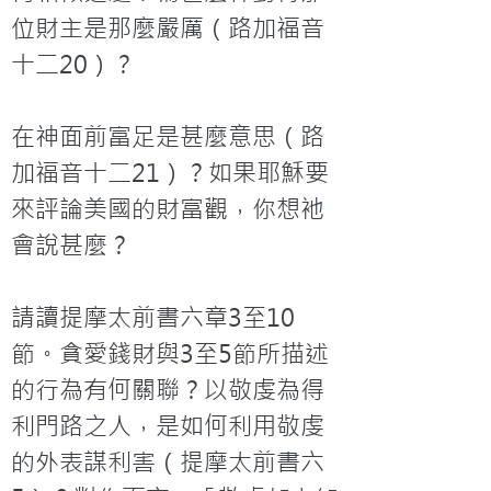
位財主是那麼嚴厲（路加福音
十二20）？

在神面前富足是甚麼意思（路
加福音十二21）？如果耶穌要
來評論美國的財富觀，你想衪
會說甚麼？

請讀提摩太前書六章3至10
節。貪愛錢財與3至5節所描述
的行為有何關聯？以敬虔為得
利門路之人，是如何利用敬虔
的外表謀利害（提摩太前書六