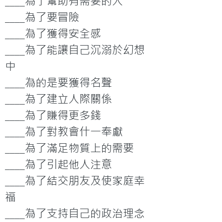
____為了幫助有需要的人

____為了要冒險

____為了獲得安全感

____為了能讓自己沉溺於幻想
中

____為的是要獲得名聲

____為了建立人際關係

____為了賺得更多錢

____為了對教會什一奉獻

____為了滿足物質上的需要

____為了引起他人注意

____為了結交朋友及使家庭幸
福

____為了支持自己的政治理念
