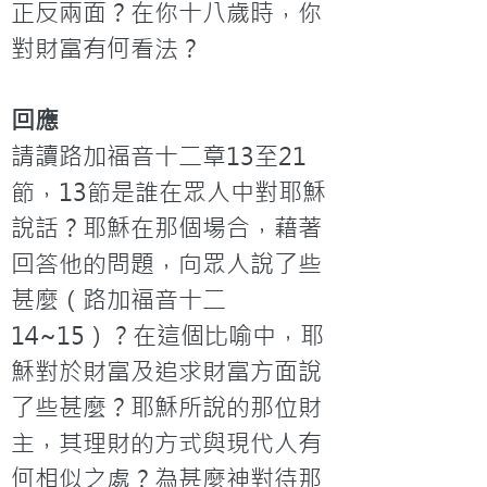
正反兩面？在你十八歲時，你
對財富有何看法？
回應
請讀路加福音十二章13至21
節，13節是誰在眾人中對耶穌
說話？耶穌在那個場合，藉著
回答他的問題，向眾人說了些
甚麼（路加福音十二
14~15）？在這個比喻中，耶
穌對於財富及追求財富方面說
了些甚麼？耶穌所說的那位財
主，其理財的方式與現代人有
何相似之處？為甚麼神對待那