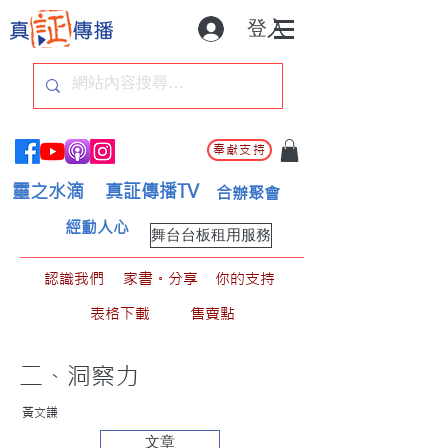
登入
奉獻支持
靈之水滴
真証傳播TV
合辦聚會
經動人心
舞台台板租用服務
認識我們
家書。分享
你的支持
表格下載
售賣點
二、洞察力
黃文謙
文章