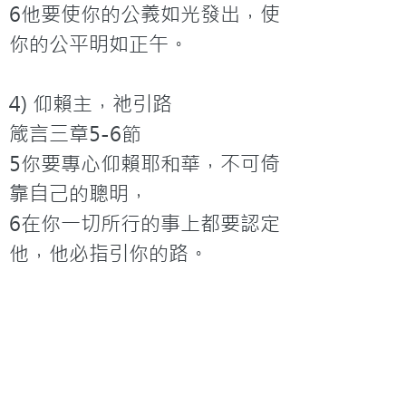
6他要使你的公義如光發出，使
你的公平明如正午。

4) 仰賴主，祂引路

箴言三章5-6節

5你要專心仰賴耶和華，不可倚
靠自己的聰明，

6在你一切所行的事上都要認定
他，他必指引你的路。

5) 堅持、竭力作主工，在艱難
中得勝

哥林多前書十五章58節

58所以，我親愛的弟兄們，你