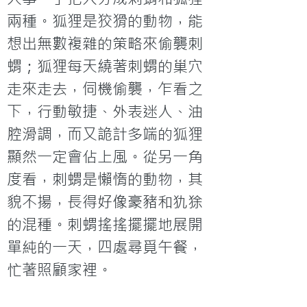
兩種。狐狸是狡猾的動物，能
想出無數複雜的策略來偷襲刺
蝟；狐狸每天繞著刺蝟的巢穴
走來走去，伺機偷襲，乍看之
下，行動敏捷、外表迷人、油
腔滑調，而又詭計多端的狐狸
顯然一定會佔上風。從另一角
度看，刺蝟是懶惰的動物，其
貌不揚，長得好像豪豬和犰狳
的混種。刺蝟搖搖擺擺地展開
單純的一天，四處尋覓午餐，
忙著照顧家裡。
