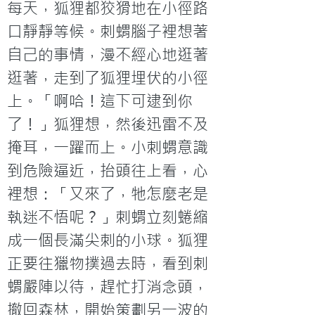
每天，狐狸都狡猾地在小徑路
口靜靜等候。刺蝟腦子裡想著
自己的事情，漫不經心地逛著
逛著，走到了狐狸埋伏的小徑
上。「啊哈！這下可逮到你
了！」狐狸想，然後迅雷不及
掩耳，一躍而上。小刺蝟意識
到危險逼近，抬頭往上看，心
裡想：「又來了，牠怎麼老是
執迷不悟呢？」刺蝟立刻蜷縮
成一個長滿尖刺的小球。狐狸
正要往獵物撲過去時，看到刺
蝟嚴陣以待，趕忙打消念頭，
撤回森林，開始策劃另一波的