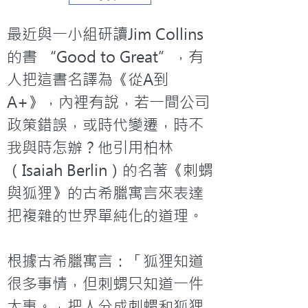
最近與一小組研讀Jim Collins
的書 “Good to Great”，有
人把這書名譯為《從A到
A+》，內裡有說，若一間公司
政策錯誤，或時代變遷，時不
我與時怎辦？他引用柏林
（Isaiah Berlin）的名著《刺蝟
與狐狸》的古希臘寓言來表達
把複雜的世界單純化的道理。

根據古希臘寓言：「狐狸知道
很多事情，但刺蝟只知道一件
大事。」把人分成刺蝟和狐狸