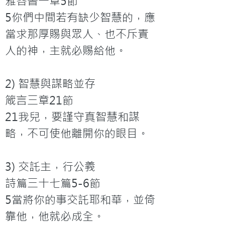
雅各書一章5節

5你們中間若有缺少智慧的，應
當求那厚賜與眾人、也不斥責
人的神，主就必賜給他。

2) 智慧與謀略並存

箴言三章21節

21我兒，要謹守真智慧和謀
略，不可使他離開你的眼目。

3) 交託主，行公義

詩篇三十七篇5-6節

5當將你的事交託耶和華，並倚
靠他，他就必成全。
