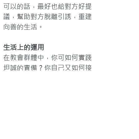
可以的話，最好也給對方好提
議，幫助對方脫離引誘，重建
向善的生活。
生活上的運用
在教會群體中，你可如何實踐
坦誠的責備？你自己又如何接
受別人坦白的責備？

有神學院教導，鼓勵初出道的
學生多聽人家的批評，因為牧
者名氣大了，就沒有人敢批評
他，你同意嗎？