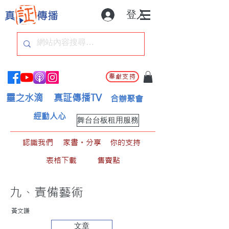
登入
奉獻支持
靈之水滴
真証傳播TV
合辦聚會
經動人心
舞台台板租用服務
認識我們
家書。分享
你的支持
表格下載
售賣點
九、責備藝術
黃文謙
文章