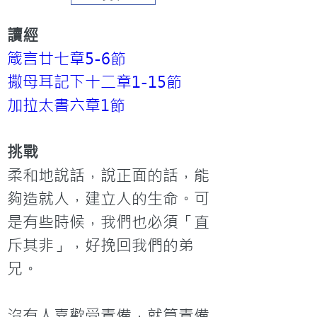
讀經
箴言廿七章5-6節
撒母耳記下十二章1-15節
加拉太書六章1節
挑戰
柔和地說話，說正面的話，能
夠造就人，建立人的生命。可
是有些時候，我們也必須「直
斥其非」，好挽回我們的弟
兄。

沒有人喜歡受責備，就算責備