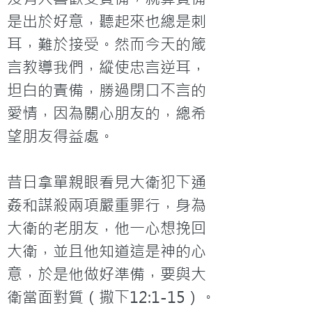
是出於好意，聽起來也總是刺
耳，難於接受。然而今天的箴
言教導我們，縱使忠言逆耳，
坦白的責備，勝過閉口不言的
愛情，因為關心朋友的，總希
望朋友得益處。

昔日拿單親眼看見大衛犯下通
姦和謀殺兩項嚴重罪行，身為
大衛的老朋友，他一心想挽回
大衛，並且他知道這是神的心
意，於是他做好準備，要與大
衛當面對質（撒下12:1-15）。