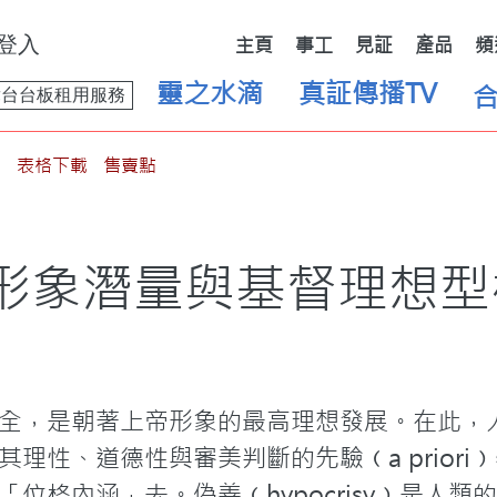
登入
主頁
事工
見証
產品
頻
靈之水滴
真証傳播TV
舞台台板租用服務
表格下載
售賣點
形象潛量與基督理想型
全，是朝著上帝形象的最高理想發展。在此，
理性、道德性與審美判斷的先驗﹙a prior
位格內涵」去。偽善﹙hypocrisy﹚是人