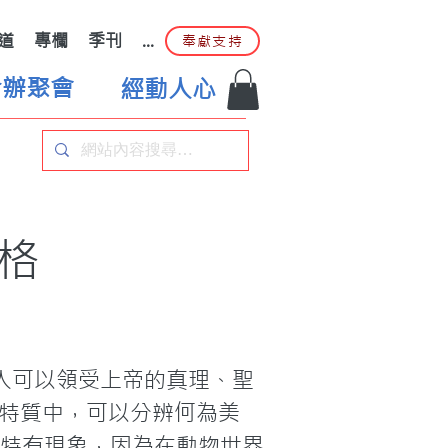
道
專欄
季刊
...
奉獻支持
合辦聚會
經動人心
格
人可以領受上帝的真理、聖
i﹚特質中，可以分辨何為美
類的特有現象，因為在動物世界