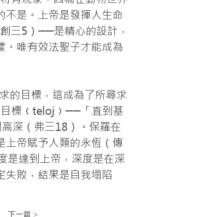
的不是。上帝是發揮人生命
創三5）──是精心的設計，
樣。唯有效法聖子才能成為
。
為追求的目標，這成為了所尋求
標﹙teloj﹚──「直到基
高深（弗三18）。保羅在
是上帝賦予人類的永恆（傳
度是達到上帝，深度是在深
定失敗，結果是自我塌陷
下一篇 >