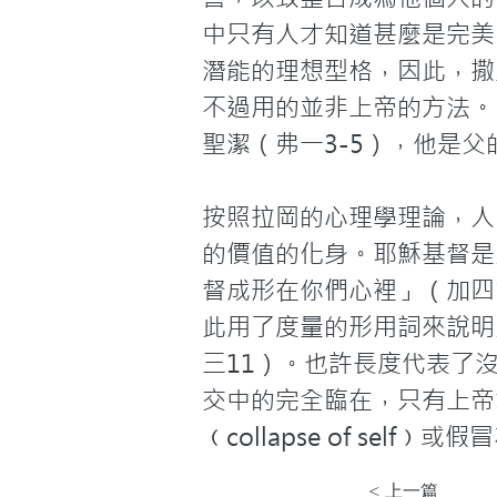
中只有人才知道甚麼是完美
潛能的理想型格，因此，撒
不過用的並非上帝的方法。
聖潔（弗一3-5），他是
按照拉岡的心理學理論，人暗
的價值的化身。耶穌基督是人
督成形在你們心裡」（加四
此用了度量的形用詞來說明
三11）。也許長度代表了
交中的完全臨在，只有上帝
﹙collapse of self﹚或
< 上一篇