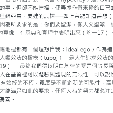
的事，但卻不能達標，便弄虛作假來掩飾自己
旦給亞當、夏娃的試探──如上帝能知道善惡（
因為所要求的是：你們要聖潔，像天父聖潔一
父的真像，在恩典和真理中表明出來（約一17）
地裡都有一個理想自我﹙ideal ego﹚作
類效法的楷模﹙tupoj﹚，是人生追求效法的目
19）──最終我們得以明白基督的愛是何等長闊
人在基督裡可以體驗與體現的無限性，可以說
沒有始終的不朽，寬度是不斷創新的可能性，高
才能滿足如此的要求，任何人為的努力都必注
假冒為善。