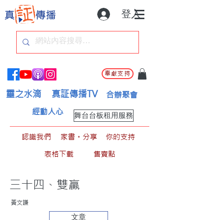
登入
奉獻支持
靈之水滴
真証傳播TV
合辦聚會
經動人心
舞台台板租用服務
認識我們
家書。分享
你的支持
表格下載
售賣點
三十四、雙贏
黃文謙
文章