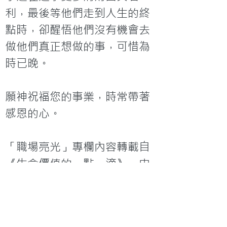
利，最後等他們走到人生的終
點時，卻醒悟他們沒有機會去
做他們真正想做的事，可惜為
時已晚。

願神祝福您的事業，時常帶著
「職場亮光」專欄內容轉載自
《生命價值的一點一滴》，由
「佳美腳蹤事工」出版，黃文
謙先生授權刊登。
< 上一篇
下一篇 >