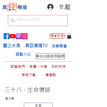
登入
奉獻支持
靈之水滴
真証傳播TV
合辦聚會
經動人心
舞台台板租用服務
認識我們
家書。分享
你的支持
表格下載
售賣點
三十八、生命導師
黃文謙
文章