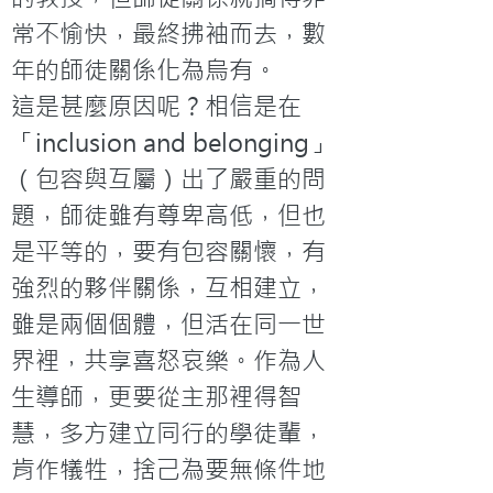
常不愉快，最終拂袖而去，數
年的師徒關係化為烏有。
這是甚麼原因呢？相信是在
「inclusion and belonging」
（包容與互屬）出了嚴重的問
題，師徒雖有尊卑高低，但也
是平等的，要有包容關懷，有
強烈的夥伴關係，互相建立，
雖是兩個個體，但活在同一世
界裡，共享喜怒哀樂。作為人
生導師，更要從主那裡得智
慧，多方建立同行的學徒輩，
肯作犠牲，捨己為要無條件地