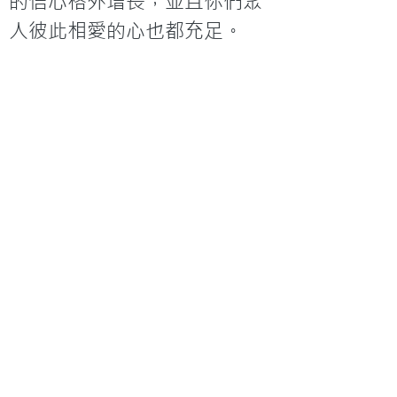
的信心格外增長，並且你們眾
人彼此相愛的心也都充足。
4) 感謝神，因祂顧念祂的百姓
馬太福音十五章31節
31甚至眾人都希奇；因為看見
啞吧說話，殘疾的痊愈，瘸子
行走，瞎子看見，他們就歸榮
耀給以色列的神。
5) 感謝神，因祂與我們同行
詩篇一百四十六篇2節
2我一生要讚美耶和華！我還活
的時候要歌頌我的　神！