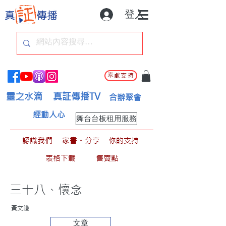
登入
奉獻支持
靈之水滴
真証傳播TV
合辦聚會
經動人心
舞台台板租用服務
認識我們
家書。分享
你的支持
表格下載
售賣點
三十八、懷念
黃文謙
文章