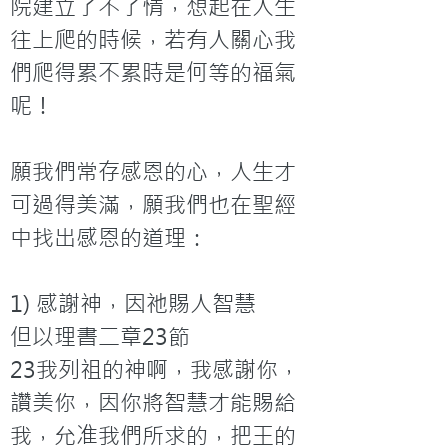
院建立了不了情，想起在人生
往上爬的時候，若有人關心我
們爬得累不累時是何等的福氣
呢！
願我們常存感恩的心，人生才
可過得美滿，願我們也在聖經
中找出感恩的道理：
1) 感謝神，因祂賜人智慧
但以理書二章23節
23我列祖的神啊，我感謝你，
讚美你，因你將智慧才能賜給
我，允准我們所求的，把王的