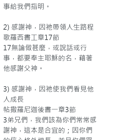
事給我們指明。
2) 感謝神，因祂帶領人生路程
歌羅西書工章17節
17無論做甚麼，或說話或行
事，都要奉主耶穌的名，藉著
他感謝父神。
3) 感謝神，因祂使我們看見他
人成長
帖撒羅尼迦後書一章3節
3弟兄們，我們該為你們常常感
謝神，這本是合宜的；因你們