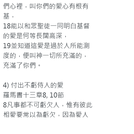
們心裡，叫你們的愛心有根有
基，

18能以和眾聖徒一同明白基督
的愛是何等長闊高深，

19並知道這愛是過於人所能測
度的，便叫神一切所充滿的，
充滿了你們。

4) 付出不虧侍人的愛

羅馬書十三章8, 10節

8凡事都不可虧欠人，惟有彼此
相愛要常以為虧欠，因為愛人
的就完全了律法。
