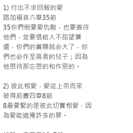
1) 付出不求回報的愛

路加福音六章35節

35你們倒要愛仇敵，也要善待
他們，並要借給人不指望償
還，你們的賞賜就必大了，你
們也必作至高者的兒子；因為
他恩待那忘恩的和作惡的。

2) 彼此相愛，愛從上帝而來

彼得前書四章8節

8最要緊的是彼此切實相愛，因
為愛能遮掩許多的罪。
