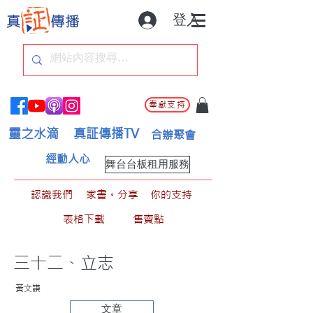
登入
奉獻支持
靈之水滴
真証傳播TV
合辦聚會
經動人心
舞台台板租用服務
認識我們
家書。分享
你的支持
表格下載
售賣點
三十二、立志
黃文謙
文章