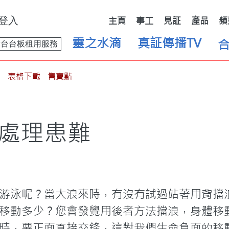
登入
主頁
事工
見証
產品
頻
靈之水滴
真証傳播TV
舞台台板租用服務
表格下載
售賣點
 處理患難
游泳呢？當大浪來時，有沒有試過站著用背擋
移動多少？您會發覺用後者方法擋浪，身體移
時，要正面直接交鋒，這對我們生命負面的移