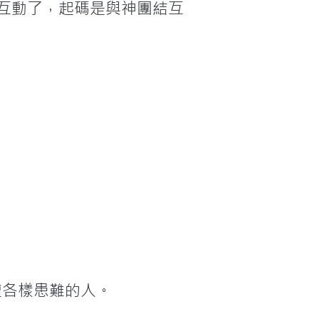
結互動了，起碼是與神團結互
各樣患難的人。
