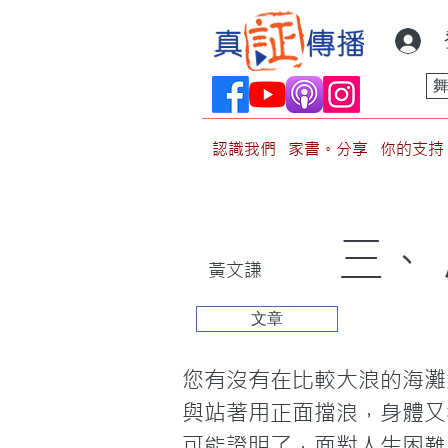
認識我們
家書。分享
你的支持
三、
黃文謙
文章
您有沒有在比較大浪的海灘
與站著用正面擋浪，身體又
可能證明了，面對人生困難