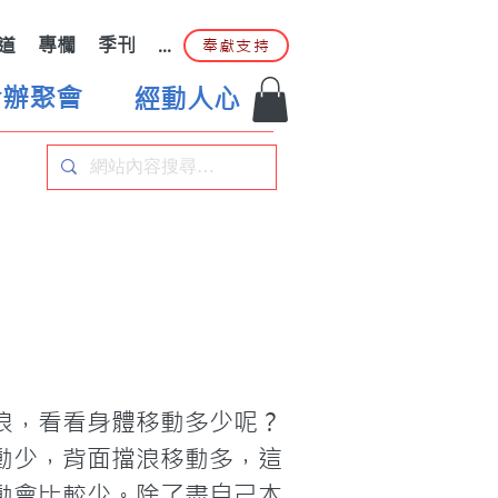
道
專欄
季刊
...
奉獻支持
合辦聚會
經動人心
浪，看看身體移動多少呢？
動少，背面擋浪移動多，這
動會比較少。除了盡自己本