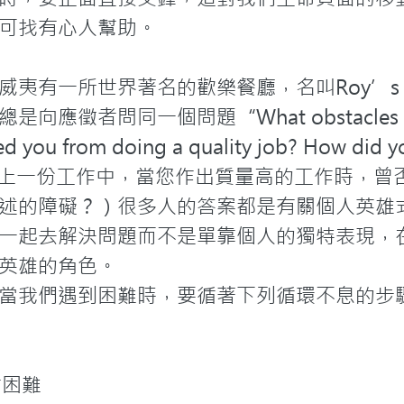
可找有心人幫助。

威夷有一所世界著名的歡樂餐廳，名叫Roy’
者問同一個問題“What obstacles have y
ted you from doing a quality job? How did 
譯：在您上一份工作中，當您作出質量高的工作時，
述的障礙？）很多人的答案都是有關個人英雄式
一起去解決問題而不是單靠個人的獨特表現，
英雄的角色。
當我們遇到困難時，要循著下列循環不息的步驟
困難
