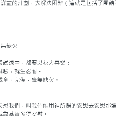
一個詳盡的計劃，去解決困難（這就是包括了團
無缺欠

般試煉中，都要以為大喜樂；

試驗，就生忍耐。

成全、完備，毫無缺欠。

安慰我們，叫我們能用神所賜的安慰去安慰那遭
就靠基督多得安慰。
