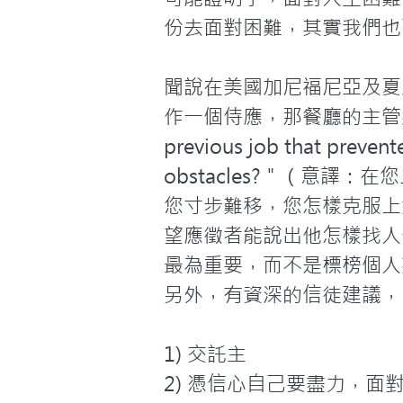
份去面對困難，其實我們也
聞說在美國加尼福尼亞及夏
作一個侍應，那餐廳的主管總是向應徵
previous job that preven
obstacles?＂（意
您寸步難移，您怎樣克服上
望應徵者能說出他怎樣找人
最為重要，而不是標榜個人
另外，有資深的信徒建議，
1) 交託主

2) 憑信心自己要盡力，面對