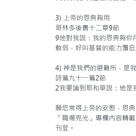
3) 上帝的恩典夠用

哥林多後書十二章9節

9他對我說：我的恩典夠你
軟弱，好叫基督的能力覆庇
4) 神是我們的避難所，是我
詩篇九十一篇2節

2我要論到耶和華說：他是
願您常得上帝的安慰，恩典
「職場亮光」專欄內容轉載
刊登。