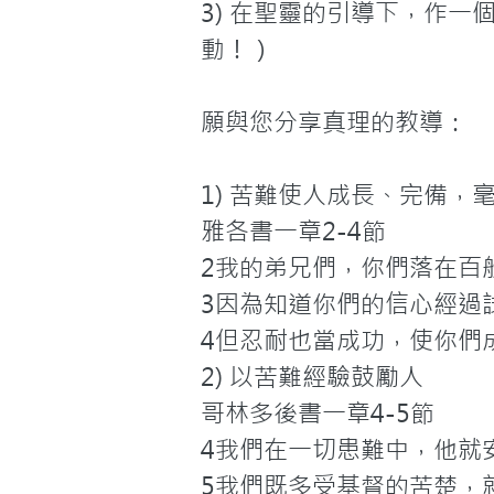
3) 在聖靈的引導下，作
動！）

願與您分享真理的教導：

1) 苦難使人成長、完備，毫
雅各書一章2-4節

2我的弟兄們，你們落在百
3因為知道你們的信心經過
4但忍耐也當成功，使你們
2) 以苦難經驗鼓勵人

哥林多後書一章4-5節

4我們在一切患難中，他就
5我們既多受基督的苦楚，