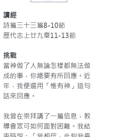
讀經
詩篇三十三篇8-10節

歷代志上廿九章11-13節
挑戰
當神做了人無論怎樣都無法做
成的事，你總要有所回應。近
年，我便選用「惟有神」這句
話來回應。

我曾在崇拜講了一篇信息，教
導會眾可如何面對困難。我結
束時說：「我相信，此刻我最