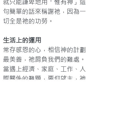
就只能謙卑地用「惟有神」這
句簡單的話來稱謝祂，因為一
切全是祂的功勞。
生活上的運用
常存感恩的心，相信神的計劃
最美善，祂肩負我們的難處。
當遇上經濟、家庭、工作、人
際關係的難題，要仰望主，祂
給人出路。
你的禱告與行動
「職場亮光」專欄內容轉載自
《信徒領袖錦囊》，由「佳美