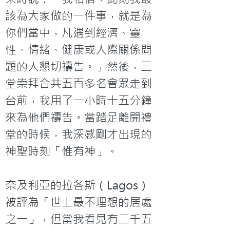
該為大家做的一件事，就是為
你們當中，凡遇到經濟、靈
性、情緒、健康或人際關係問
題的人懇切禱告。」然後，三
堂崇拜合共五百多名會眾走到
台前，我用了一小時十五分鐘
來為他們禱告。當踏足離開禮
堂的時候，我深感剛才出現的
神聖時刻「惟有神」。

奈及利亞的拉各斯（Lagos）
被評為「世上最不理想的居處
之一」，但當我看見有二千五