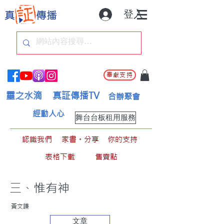
登入
奉獻支持
靈之水滴
真証傳播TV
合辦聚會
經動人心
舞台台板租用服務
認識我們
家書。分享
你的支持
表格下載
售賣點
三、惟有神
黃文謙
文章