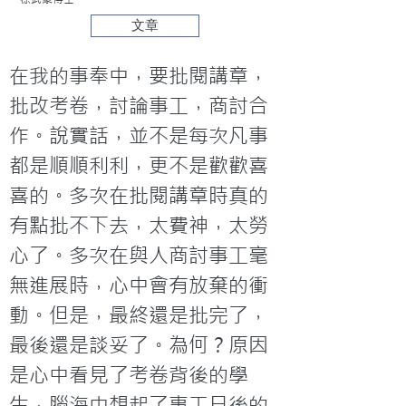
文章
在我的事奉中，要批閱講章，
批改考卷，討論事工，商討合
作。說實話，並不是每次凡事
都是順順利利，更不是歡歡喜
喜的。多次在批閱講章時真的
有點批不下去，太費神，太勞
心了。多次在與人商討事工毫
無進展時，心中會有放棄的衝
動。但是，最終還是批完了，
最後還是談妥了。為何？原因
是心中看見了考卷背後的學
生，腦海中想起了事工日後的