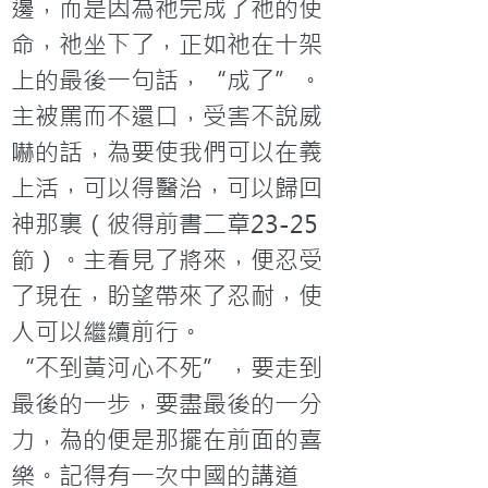
邊，而是因為祂完成了祂的使
命，祂坐下了，正如祂在十架
上的最後一句話，“成了”。
主被罵而不還口，受害不說威
嚇的話，為要使我們可以在義
上活，可以得醫治，可以歸回
神那裏（彼得前書二章23-25
節）。主看見了將來，便忍受
了現在，盼望帶來了忍耐，使
人可以繼續前行。
“不到黃河心不死”，要走到
最後的一步，要盡最後的一分
力，為的便是那擺在前面的喜
樂。記得有一次中國的講道