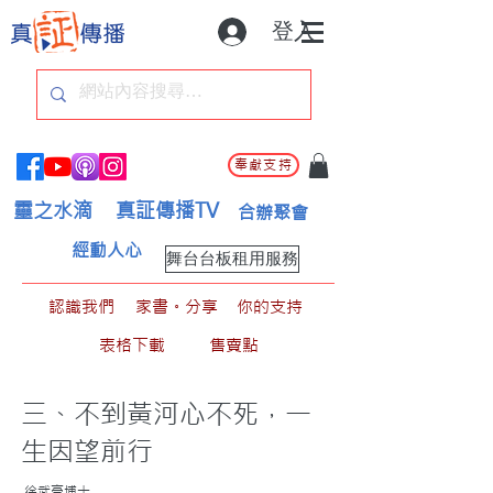
登入
奉獻支持
靈之水滴
真証傳播TV
合辦聚會
經動人心
舞台台板租用服務
認識我們
家書。分享
你的支持
表格下載
售賣點
三、不到黃河心不死，一
生因望前行
徐武豪博士