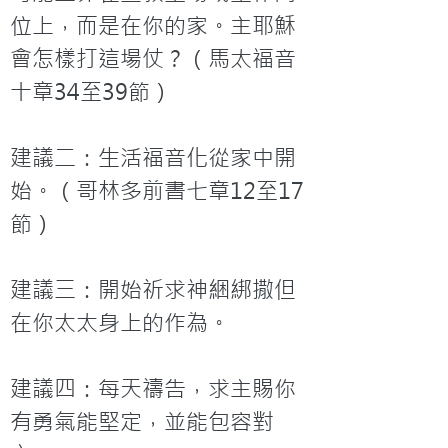
位上，而是在你的家。主耶穌
會怎樣打這場仗？（馬太福音
十章34至39節）

建議二：生活福音化從家中開
始。（哥林多前書七章12至17
節）

建議三：開始祈求神綑綁撒但
在你太太身上的作為。

建議四：每天禱告，求主賜你
有勇氣能堅定，並能包容對