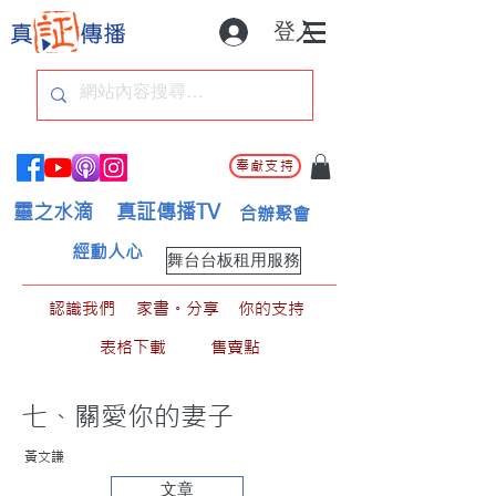
登入
奉獻支持
靈之水滴
真証傳播TV
合辦聚會
經動人心
舞台台板租用服務
認識我們
家書。分享
你的支持
表格下載
售賣點
七、關愛你的妻子
黃文謙
文章