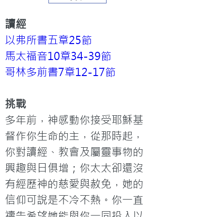
讀經
以弗所書五章25節
馬太福音10章34-39節
哥林多前書7章12-17節
挑戰
多年前，神感動你接受耶穌基
督作你生命的主，從那時起，
你對讀經、教會及屬靈事物的
興趣與日俱增；你太太卻還沒
有經歷神的慈愛與赦免，她的
信仰可說是不冷不熱。你一直
禱告希望她能與你一同投入以