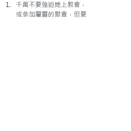
千萬不要強迫她上教會，
或參加屬靈的聚會，但要
有耐心並鼓勵她。人不會
在被強迫之情況下去愛耶
穌的。
對於孩子上教會或參與屬
靈聚會一事，盡量與太太
討論，希望能達成協議；
如果協議不成，不要忘了
神安排你作一家之主，在
此情況下，你要很敏銳地
在神引導下，扮演稱職的
父親角色。