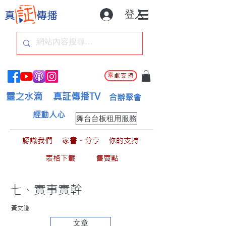
登入
奉獻支持
靈之水滴
真証傳播TV
合辦聚會
經動人心
舞台台板租用服務
認識我們
家書。分享
你的支持
表格下載
售賣點
七、實事實幹
黃文謙
文章