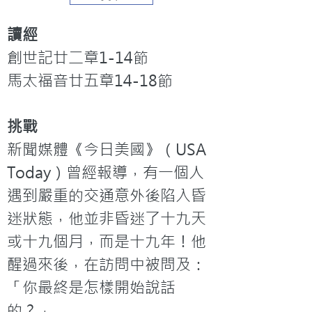
讀經
創世記廿二章1-14節

馬太福音廿五章14-18節
挑戰
新聞媒體《今日美國》（USA 
Today）曾經報導，有一個人
遇到嚴重的交通意外後陷入昏
迷狀態，他並非昏迷了十九天
或十九個月，而是十九年！他
醒過來後，在訪問中被問及：
「你最終是怎樣開始說話
的？」
