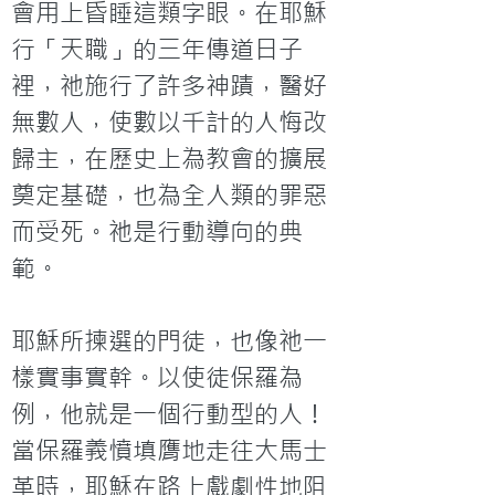
會用上昏睡這類字眼。在耶穌
行「天職」的三年傳道日子
裡，祂施行了許多神蹟，醫好
無數人，使數以千計的人悔改
歸主，在歷史上為教會的擴展
奠定基礎，也為全人類的罪惡
而受死。祂是行動導向的典
範。

耶穌所揀選的門徒，也像祂一
樣實事實幹。以使徒保羅為
例，他就是一個行動型的人！
當保羅義憤填膺地走往大馬士
革時，耶穌在路上戲劇性地阻