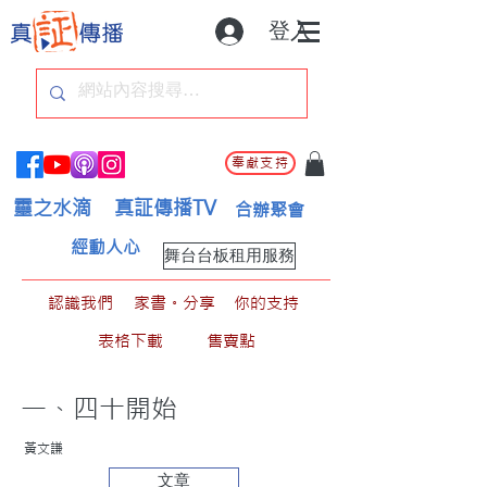
登入
奉獻支持
靈之水滴
真証傳播TV
合辦聚會
經動人心
舞台台板租用服務
認識我們
家書。分享
你的支持
表格下載
售賣點
一、四十開始
黃文謙
文章