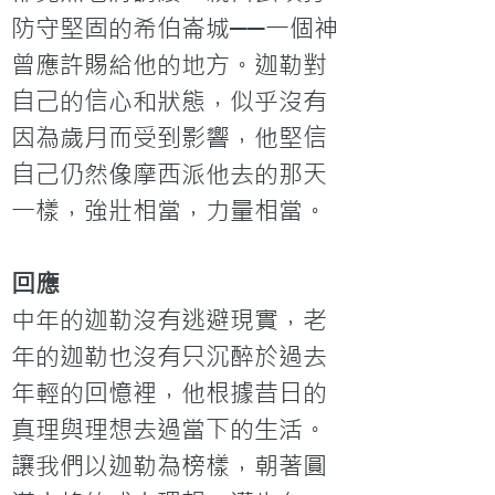
防守堅固的希伯崙城──一個神
曾應許賜給他的地方。迦勒對
自己的信心和狀態，似乎沒有
因為歲月而受到影響，他堅信
自己仍然像摩西派他去的那天
一樣，強壯相當，力量相當。
回應
中年的迦勒沒有逃避現實，老
年的迦勒也沒有只沉醉於過去
年輕的回憶裡，他根據昔日的
真理與理想去過當下的生活。
讓我們以迦勒為榜樣，朝著圓