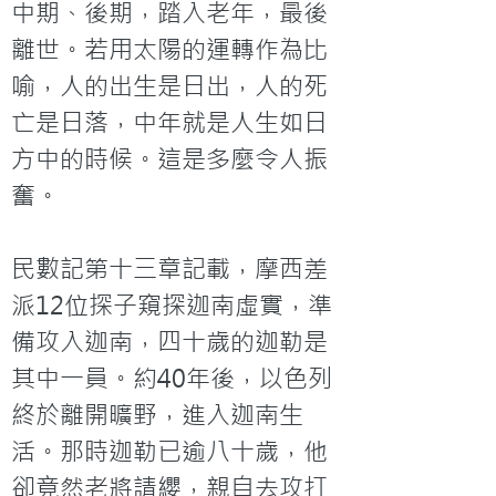
中期、後期，踏入老年，最後
離世。若用太陽的運轉作為比
喻，人的出生是日出，人的死
亡是日落，中年就是人生如日
方中的時候。這是多麼令人振
奮。

民數記第十三章記載，摩西差
派12位探子窺探迦南虛實，準
備攻入迦南，四十歲的迦勒是
其中一員。約40年後，以色列
終於離開曠野，進入迦南生
活。那時迦勒已逾八十歲，他
卻竟然老將請纓，親自去攻打