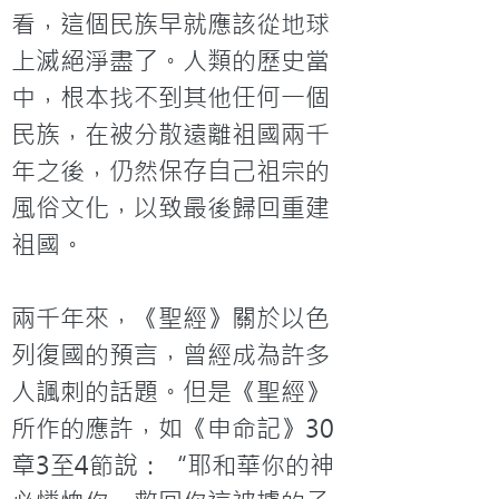
看，這個民族早就應該從地球
上滅絕淨盡了。人類的歷史當
中，根本找不到其他任何一個
民族，在被分散遠離祖國兩千
年之後，仍然保存自己祖宗的
風俗文化，以致最後歸回重建
祖國。

兩千年來，《聖經》關於以色
列復國的預言，曾經成為許多
人諷刺的話題。但是《聖經》
所作的應許，如《申命記》30
章3至4節說：“耶和華你的神