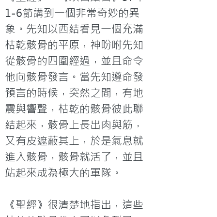
1-6節講到一個非常奇妙的異
象。先知以西結看見一個充滿
枯乾骸骨的平原，神吩咐先知
從骸骨的四圍經過，並且命令
他向骸骨發言。當先知遵命發
預言的時候，突然之間，有地
震與響聲，枯乾的骸骨彼此聯
結起來，骸骨上長出肉與筋，
又有皮遮蔽其上，於是氣息就
進入骸骨，骸骨就活了，並且
站起來成為極大的軍隊。

《聖經》很清楚地指出，這些