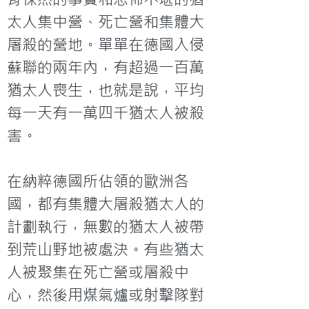
太人集中營、死亡營和集體大
屠殺的營地。單單在德國入侵
蘇聯的兩年內，有超過一百萬
猶太人喪生，也就是說，平均
每一天有一萬四千猶太人被殺
害。

在納粹德國所佔領的歐洲各
國，都有集體大屠殺猶太人的
計劃執行，無數的猶太人被帶
到荒山野地被處決。有些猶太
人被聚集在死亡營或屠殺中
心，然後用煤氣爐或射擊隊對