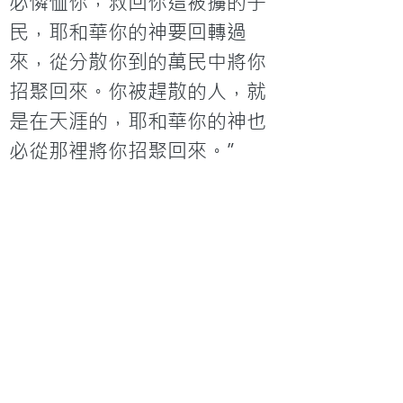
必憐恤你，救回你這被擄的子
民，耶和華你的神要回轉過
來，從分散你到的萬民中將你
招聚回來。你被趕散的人，就
是在天涯的，耶和華你的神也
必從那裡將你招聚回來。”
《耶利米書》31章35至36節所
說：“那使太陽白日發光，使
星月有定例，黑夜發亮，又攪
動大海，使海中波浪匉訇的，
萬軍之耶和華是祂的名。他如
此說，這些定例若能在我面前
廢掉，以色列的後裔也就在我
面前斷絕，永遠不再成國。這