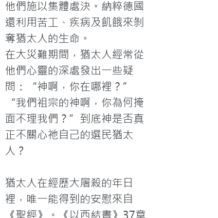
他們施以集體處決。納粹德國
還利用苦工、疾病及飢餓來剝
奪猶太人的生命。
在大災難期間，猶太人經常從
他們心靈的深處發出一些疑
問：“神啊，你在哪裡？”
“我們祖宗的神啊，你為何掩
面不理我們？”到底神是否真
正不關心祂自己的選民猶太
人？

猶太人在經歷大屠殺的年日
裡，唯一能得到的安慰來自
《聖經》。《以西結書》37章