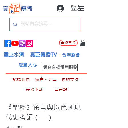
登入
奉獻支持
靈之水滴
真証傳播TV
合辦聚會
經動人心
舞台台板租用服務
認識我們
家書。分享
你的支持
表格下載
售賣點
《聖經》預言與以色列現
代史考証（一）
梁斐生博士