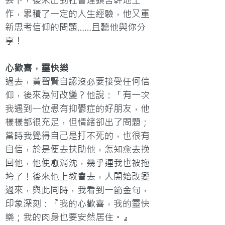
丟下，後來出到社會埋頭苦幹地工
作，累積了一定的人生經驗，他又重
新思考信仰的問題……且聽他與你分
享！
心歡喜，靈快樂
過去，黃智賢自認沒必要接受任何信
仰，後來為何改變？他說：「有一次
我遇到一位患有抑鬱症的好朋友，他
樣樣都很充足，但情緒卻出了問題；
當時我覺得自己是打不死的，也很有
自信，於是便去扶助他，怎知愈去挽
回他，他便愈消沈，幾乎連我也被拖
垮了！後來他上教會去，人開始改變
過來，與此同時，我看到一節金句，
印象深刻：『我的心歡喜，我的靈快
樂；我的肉身也要安然居住。』