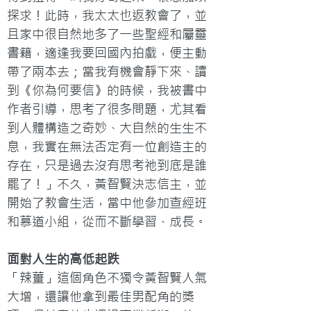
探求！此時，我太太也返教會了，並
且家中很自然地多了一些聖經和屬靈
書籍，適逢我要回國內拍戲，便主動
帶了兩本去；當我有機會靜下來、讀
到《你為何要信》的時候，我被書中
作者引導，思考了很多問題，尤其看
到人體構造之奇妙、大自然的生生不
息，我實在無法否定有一位創造主的
存在，只是過去沒有思考祂到底是誰
罷了！」不久，黃智賢決志信主，並
開始了教會生活，當中他參加查經班
和慕道小組，從而不斷學習、成長。
面對人生的高低起跌
「辣薑」這個角色不獨令黃智賢人氣
大增，還讓他拿到最佳男配角的獎