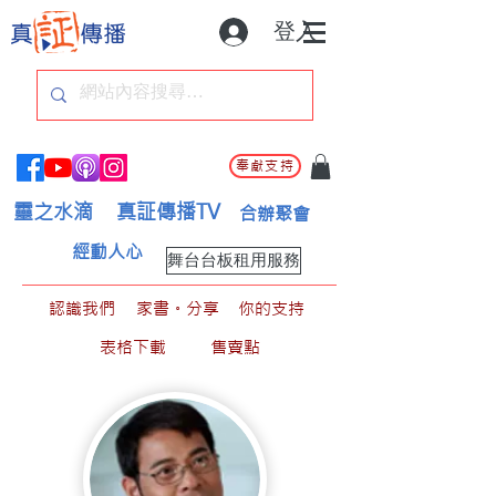
登入
奉獻支持
靈之水滴
真証傳播TV
合辦聚會
經動人心
舞台台板租用服務
認識我們
家書。分享
你的支持
表格下載
售賣點