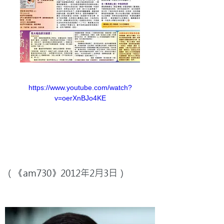
https://www.youtube.com/watch?
v=oerXnBJo4KE
（《am730》2012年2月3日）
