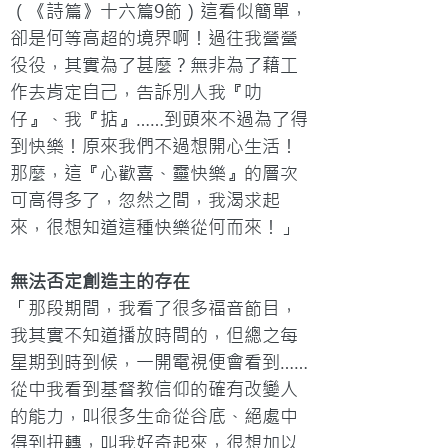
（《詩篇》十六篇9節）這看似簡單，
卻是何等高超的境界啊！過往我營營
役役，其實為了甚麼？無非為了藉工
作去肯定自己，告訴別人我『叻
仔』、我『掂』……到頭來不過為了得
到快樂！原來我們不過想開心生活！
那麼，這『心歡喜、靈快樂』的層次
可高得多了，忽然之間，我渴求起
來，很想知道這種快樂從何而來！」
無法否定創造主的存在
「那段期間，我看了很多福音節目，
我其實不知道播放時間的，但總之每
星期到時到候，一開電視便會看到……
從中我看到基督教信仰的確有改變人
的能力，叫很多生命從谷底、絕處中
得到扭轉，叫我好奇起來，很想加以