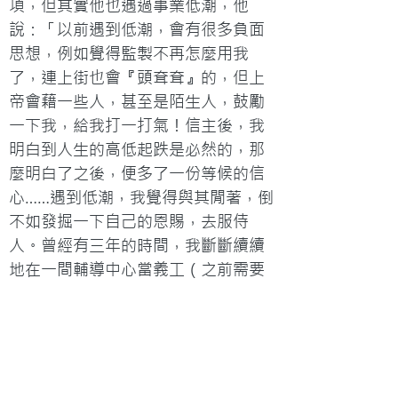
項，但其實他也遇過事業低潮，他
說：「以前遇到低潮，會有很多負面
思想，例如覺得監製不再怎麼用我
了，連上街也會『頭耷耷』的，但上
帝會藉一些人，甚至是陌生人，鼓勵
一下我，給我打一打氣！信主後，我
明白到人生的高低起跌是必然的，那
麼明白了之後，便多了一份等候的信
心……遇到低潮，我覺得與其閒著，倒
不如發掘一下自己的恩賜，去服侍
人。曾經有三年的時間，我斷斷續續
地在一間輔導中心當義工（之前需要
修讀一個情緒輔導的課程），透過電
話去為有需要的人提供輔導，有電話
打進來，我便和當事人傾談，聽對方
的心事，一起祈禱……很感恩，後來有
基督教團體拍福音電影，邀請我飾演