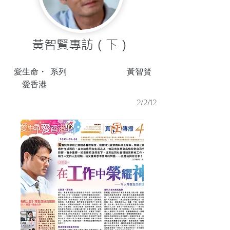
黃智賢專訪（下）
愛生命・
系列
黃智賢
愛香港
2/2/12