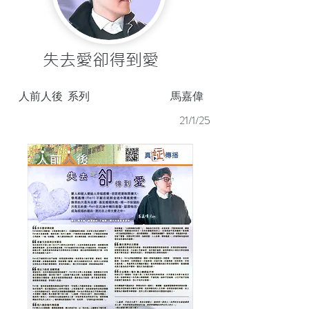
失去愛卻得到愛
人前人後
系列
馬嘉偉
21/1/25