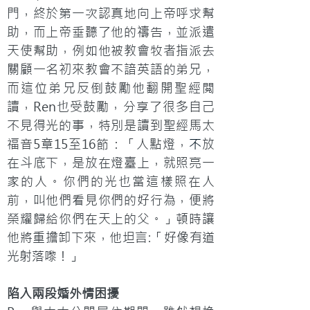
門，終於第一次認真地向上帝呼求幫
助，而上帝垂聽了他的禱告，並派遣
天使幫助，例如他被教會牧者指派去
關顧一名初來教會不諳英語的弟兄，
而這位弟兄反倒鼓勵他翻開聖經閲
讀，Ren也受鼓勵，分享了很多自己
不見得光的事，特別是讀到聖經馬太
福音5章15至16節：「人點燈，
不
放
在斗底下，是放在燈臺上，就照亮一
家的人。你們的光也當這樣照在人
前，叫他們看見你們的好行為，便將
榮耀歸給你們在天上的父。」頓時讓
他將重擔卸下來，他坦言:「好像有道
光射落嚟！」
陷入兩段婚外情困擾