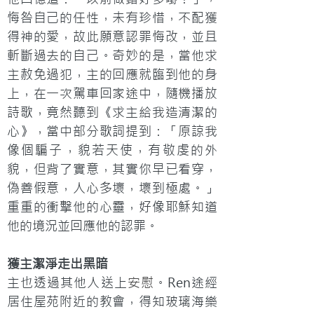
悔咎自己的任性，未有珍惜，不配獲
得神的愛，故此願意認罪悔改，並且
斬斷過去的自己。奇妙的是，當他求
主赦免過犯，主的回應就臨到他的身
上，在一次駕車回家途中，隨機播放
詩歌，竟然聽到《求主給我造清潔的
心》，當中部分歌詞提到：「原諒我
像個騙子，貌若天使，有敬虔的外
貌，但背了實意，其實你早已看穿，
偽善假意，人心多壞，壞到極處。」
重重的衝擊他的心靈，好像耶穌知道
他的境況並回應他的認罪。
獲主潔淨走出黑暗
主也透過其他人送上
安慰
。Ren途經
居住屋苑附近的教會，得知玻璃海樂