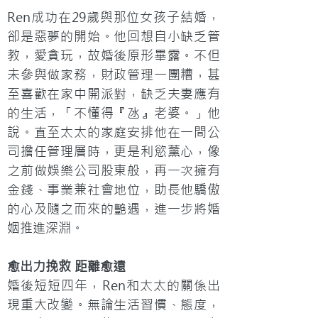
Ren成功在29歲與那位女孩子結婚，
卻是惡夢的開始。他回想自小缺乏管
教，愛貪玩，故婚後原形畢露。不但
未參與做家務，財政管理一團糟，甚
至喜歡在家中開派對，缺乏夫妻應有
的生活，「不懂得『氹』老婆。」他
說。直至太太的家庭安排他在一間公
司擔任管理層時，更是利慾薰心，像
之前做娛樂公司股東般，再一次擁有
金錢、事業兼社會地位，助長他驕傲
的心及隨之而來的艷遇，進一步將婚
姻推進深淵。
愈出力挽救 距離愈遠
婚後短短四年，Ren和太太的關係出
現重大改變。無論生活習慣、態度，