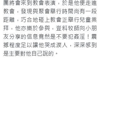
團將會來到教會表演，於是他便走進
教會，發現與聚會舉行時間尚有一段
距離，巧合地碰上教會正舉行兒童祟
拜，他亦樂於參與，豈料牧師向小朋
友分享的信息竟然是不要犯姦淫！震
撼程度足以讓他哭成涙人，深深感到
是主要對他自己說的。
當天晚上，Ren出席玻璃海樂團的聚
會，聽到《耶穌我感謝你》的歌詞：
「當我軟弱，你沒有離場，你安慰
我，在愛裡堅壯，仍會跌倒，仍會失
信，在羞愧裡，你找到我，作我永遠
依靠。耶穌，我感謝你，從恩典內，
找到自己，在你手中，破碎都可完
美，你大能，療愈我心扉。」再次感
受到主的觸碰和醫治。當他與樂團成