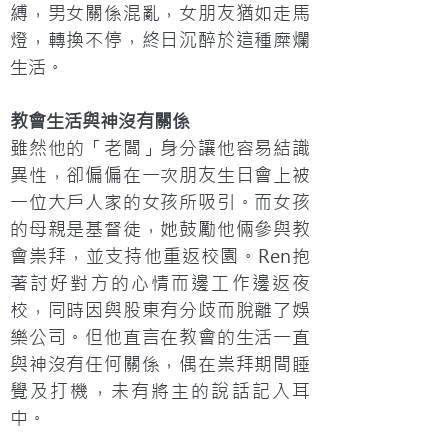
縛，男女關係混亂，女朋友猶如走馬
燈，轉換不停，終日沉醉於這種糜爛
生活。
教會生活與神沒有關係
雖然他的「老闆」身分讓他容易結識
異性，卻偏偏在一次朋友生日會上被
一位大戶人家的女孩所吸引。而女孩
的母親是基督徒，她鼓勵他倆參與教
會祟拜，並支持他重返校園。Ren抱
著討好對方的心情而邊工作邊返夜
校，同時因與股東有分歧而脫離了娛
樂公司。但他直言在教會的生活一直
與神沒有任何關係，偶在祟拜期間睡
覺及打機，未有將主的說話記入耳
中。