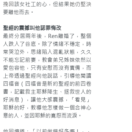
挽回
該女社工的心，但結果
她仍堅決
要離他而去。
聖經的震撼叫他認罪悔改
最終分居兩年後，Ren離婚了，整個
人跌入了谷底。除了情緒不穩定，時
常哭泣外，思緒陷入混亂狀態，久久
不能忘記前妻，教會弟兄姊妹依然以
愛包容他，只有安慰而沒有責備，而
上帝透過聖經向他說話，引導他閲讀
四福音（四福音是新約聖經的前四卷
書，記載救主耶穌降生、拯救世人的
好消息），讓他大感震撼，「看見」
耶穌的好，教導他怎樣做一個合神心
意的人，並因耶穌的寛恕而流淚。
他回憶道：「以前做錯好多嘢！」，