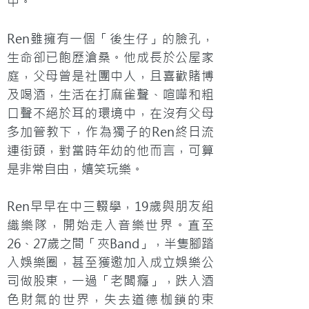
中。
Ren雖擁有一個「後生仔」的臉孔，
生命卻已飽歷滄桑。他成長於公屋家
庭，父母曾是社團中人，且喜歡賭博
及喝酒，生活在打麻雀聲、喧嘩和粗
口聲不絕於耳的環境中，在沒有父母
多加管教下，作為獨子的Ren終日流
連街頭，對當時年幼的他而言，可算
是非常自由，嬉笑玩樂。
Ren早早在中三輟學，19歲與朋友組
織樂隊，開始走入音樂世界。直至
26、27歲之間「夾Band」，半隻腳踏
入娛樂圈，甚至獲邀加入成立娛樂公
司做股東，一過「老闆癮」，跌入酒
色財氣的世界，失去道德枷鎖的束