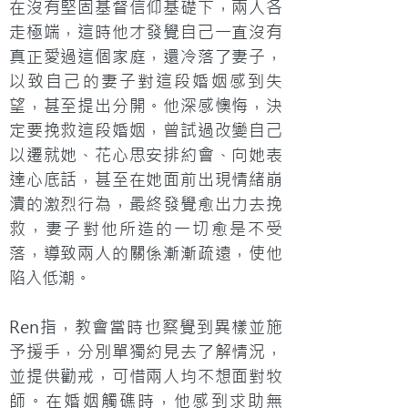
在沒有堅固基督信仰基礎下，兩人各
走極端，這時他才發覺自己一直沒有
真正愛過這個家庭，還冷落了妻子，
以致自己的妻子對這段婚姻感到失
望，甚至提出分開。他深感懊悔，決
定要挽救這段婚姻，曾試過改變自己
以遷就她、花心思安排約會、向她表
達心底話，甚至在她面前出現情緒崩
潰的激烈行為，最終發覺愈出力去挽
救，妻子對他所造的一切愈是不受
落，導致兩人的關係漸漸疏遠，使他
陷入低潮。
Ren指，教會當時也察覺到異樣並施
予援手，分別單獨約見去了解情況，
並提供勸戒，可惜兩人均不想面對牧
師。在婚姻觸礁時，他感到求助無