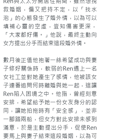
Ren與太太分開居住期間，雖然想挽
救婚姻，偏又把持不定，以「找水
泡」的心態發生了婚外情，以為可以
填補心靈的空虛，豈知傷害更深，
「大家都好傷。」他說，最終主動向
女方提出分手而結束這段婚外情。
數月後正值他抱著一絲希望成功與妻
子修好關係時，軟弱的Ren遇上一名
女社工並對她產生了感情，他被該女
子連番追問何時離婚與她一起，這讓
Ren陷入困境之中。他指，曾經刻意
安排，希望給予她一份女友身分的認
同，讓她拍拖時有「安全感」，並非
一腳踏兩船，但女方對此安排未感到
滿意，於是主動提出分手，促使Ren
要馬上與妻子結束這段婚姻，以為
可