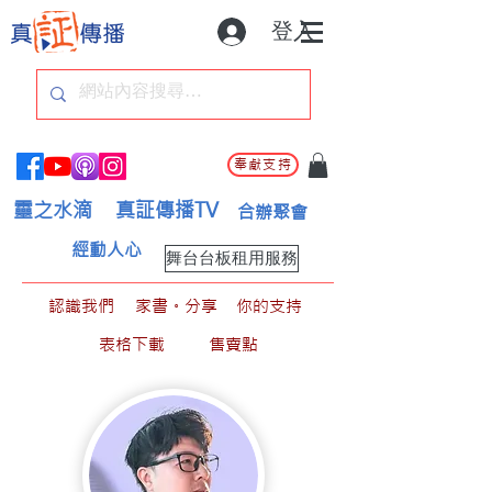
登入
奉獻支持
靈之水滴
真証傳播TV
合辦聚會
經動人心
舞台台板租用服務
認識我們
家書。分享
你的支持
表格下載
售賣點