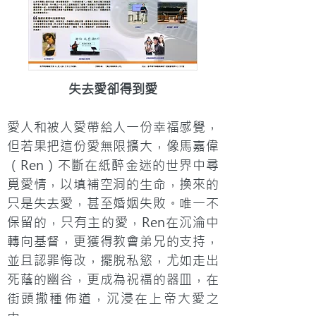
失去愛卻得到愛
愛人和被人愛帶給人一份幸福感覺，
但若果把這份愛無限擴大，像馬嘉偉
（Ren）不斷在紙醉金迷的世界中尋
覓愛情，以填補空洞的生命，換來的
只是失去愛，甚至婚姻失敗。唯一不
保留的，只有主的愛，Ren在沉淪中
轉向基督，更獲得教會弟兄的支持，
並且認罪悔改，擺脫私慾，尤如走出
死蔭的幽谷，更成為祝福的器皿，在
街頭撒種佈道，沉浸在上帝大愛之