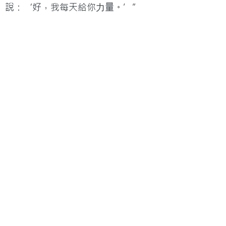
說：‘好，我每天給你⼒量。’” 
耶穌不食⾔，幾⼗年過來，美儀⾯對
的環境沒有改變，可她的⼼改變了， 
不再苦結。並且神賜的⼒量是超越忍
耐、在忍耐之上的愛！美儀後來懂得
體諒奶奶，憐恤她被過於操控的愛⼦
女的⼼綑鎖得辛苦。不僅⼀直尊重
她、照顧 她，也幫助她建立屬於⾃⼰
的⽣活。奶奶七⼗多歲開始直到⼋⼗
多歲不能再獨⾃外出的⽇⼦，美儀帶
老⼈家參加徒⼿健體，後來竟然⽤器
械健體，不僅⾝體 得到運動，還結識
了朋友可以講⼼事。 
最後美儀說；“耶穌愛我、愛每個
⼈，連頭髮都數過。在我⺟親最後的