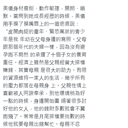
美儀⾝材瘦削、動作敏捷，開朗、幽
默。當問到她成長經歷的時候，美儀
⽤⼿摸了摸嘴唇上的⼀道疤痕說：
“⽪開⾁綻的童年、驚恐萬狀的⻘少
年是我 年幼在⽗⺟⾝邊的寫照。⽗⺟
跟那個年代的夫婦⼀樣，因為沒有避
孕⽽不期然 的承擔了⼗個⼦女的養育
重任。經濟上雖然是⽗親經營⼤排檔
賺錢，其實⺟親 是很⼤的助⼒。有限
的資源維持⼀家⼈的⽣活，幾乎所有
的壓⼒都落在⺟親⾝ 上。⽗親性情上
喜歡被⼈阿諛奉承，到他環境稍為好
⼀點的時候，⾝邊開始圍 繞著很多討
好他的女⼈，他的錢財多數就會不翼
⽽⾶了。常常是⽉尾排檔要找數的時
候他就要⺟親出錢幫忙。⺟親不忿