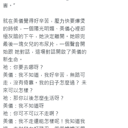
害。” 
就在美儀覺得好辛苦，壓⼒快要爆煲
的時候，⼀個陽光明媚、美儀⼼裡卻 
極灰暗的下午，她決定離開。她晾完
最後⼀塊女兒的布尿⽚，⼀個聲⾳開
始跟 她對話，這場對話開啟了美儀的
新⽣命。 
祂：你要去哪呀？
美儀：我不知道，我好辛苦，無路可
走，沒有倚靠。我的⽇⼦怎麼過？ 未
來可以怎樣？ 
祂：那你以後怎麼⽣活呀？ 
美儀：我不知道呀
祂：你可不可以不走啊？
美儀：我不走還能怎樣呢！我知道我