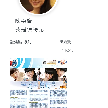
陳嘉寳──
我是模特兒
証焦點
系列
陳嘉寳
14/2/13