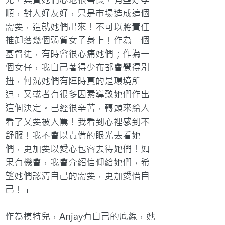
順，對人好友好，只是市場造成這個
需要，造就她們出來！不可以將責任
推卸落幾個弱質女子身上！作為一個
基督徒，有時會很心痛她們；作為一
個女仔，我自己著得少布都會覺得別
扭，何況她們有陣時真的是環境所
迫，又或者有很多因素導致她們作出
這個決定。已經很辛苦，轉頭來給人
看了又要被人罵！我看到心裡感到不
舒服！我不會以責備的眼光去看她
們，更加要以愛心包容去待她們！如
果有機會，我會介紹信仰給她們，希
望她們認清自己的需要，更加愛惜自
己！」

作為模特兒，Anjay有自己的底線，她