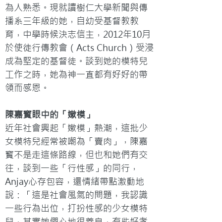
為人熟悉。現就讀樹仁大學新聞與傳
播系三年級的她，自幼受基督教教
育，中學時候決志信主，2012年10月
於使徒行傳教會（Acts Church）受浸
成為堅定的基督徒。談到她的模特兒
工作之時，她為神一直都有好好的帶
領而感恩。
陳嘉寳眼中的「嫰模」
近年社會興起「嫰模」熱潮，這批少
女模特兒經常被嘲為「賣肉」，陳嘉
寳不是走這條路線，但也和她們有交
往，談到一些「行性感」的同行，
Anjay心存包容，還情緒帶點激動地
說：「這是社會風氣的問題，我認識
一些行為出位，打扮性感的少女模特
兒，其實她們心地很善良，有些好孝