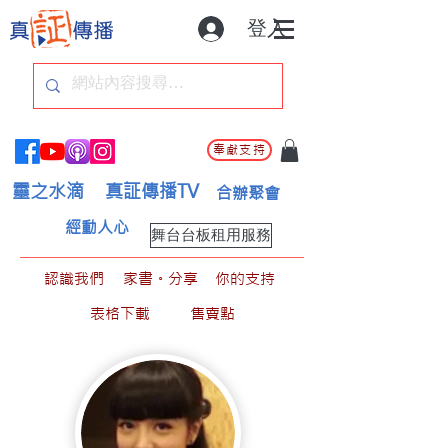
登入
奉獻支持
靈之水滴
真証傳播TV
合辦聚會
經動人心
舞台台板租用服務
認識我們
家書。分享
你的支持
表格下載
售賣點