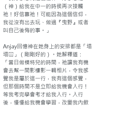
（神）給我在中一的時侯再次接觸
祂！好信靠祂！可能因為這個信仰，
我從沒有出去玩、做過『曳野』或者
叫自己後悔的事。」

Anjay回憶神在她身上的安排都是「塌
塌冚」（剛剛好的）。她解釋道：
「當日做模特兒的時間，祂讓我有機
會去幫一間影樓影一輯相片，令我感
覺我是屬於這一行，我有這個感覺，
但那個時間不是立即給我機會入行！
等我考完學會考才給我入行。入行
後，慢慢給我機會學習，改變我內歛
的性格等。直到我考完中七高級程度
會考，才給我一個工作，讓我之後才
多些人認識！總之所有事都像計算好