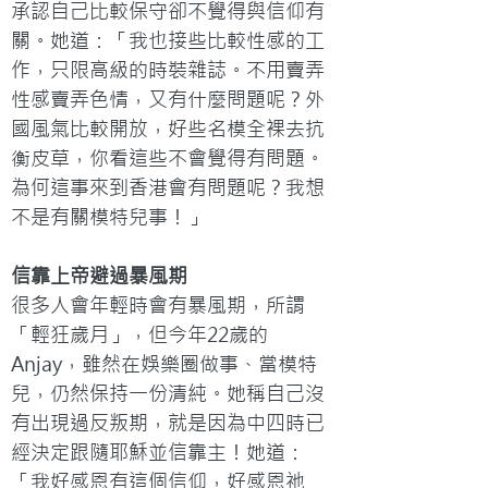
承認自己比較保守卻不覺得與信仰有
關。她道：「我也接些比較性感的工
作，只限高級的時裝雜誌。不用賣弄
性感賣弄色情，又有什麼問題呢？外
國風氣比較開放，好些名模全裸去抗
衡皮草，你看這些不會覺得有問題。
為何這事來到香港會有問題呢？我想
不是有關模特兒事！」
信靠上帝避過暴風期
很多人會年輕時會有暴風期，所謂
「輕狂歲月」，但今年22歲的
Anjay，雖然在娛樂圈做事、當模特
兒，仍然保持一份清純。她稱自己沒
有出現過反叛期，就是因為中四時已
經決定跟隨耶穌並信靠主！她道：
「我好感恩有這個信仰，好感恩祂