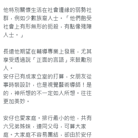
他特別關懷生活在社會邊緣的弱勢社
群，例如少數族裔人士。「他們飽受
社會上有形無形的扼殺，有點像殘障
人士。」

長遠他期望在輔導專業上發展，尤其
享受透過說「正面的言語」來鼓勵別
人。

安仔已有成家立室的打算，女朋友從
事時裝設計，也是視覺藝術導師！是
的，神所想的不一定如人所想。往往
更加美妙。

安仔也愛家庭。排行最小的他，共有
六兄弟姊妹，連同父母，可算大家
庭。大家庭不容易團結，卻由於安仔