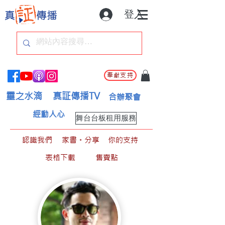
登入
奉獻支持
靈之水滴
真証傳播TV
合辦聚會
經動人心
舞台台板租用服務
認識我們
家書。分享
你的支持
表格下載
售賣點