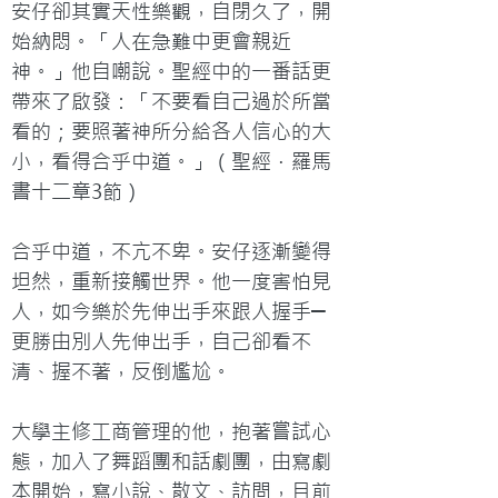
安仔卻其實天性樂觀，自閉久了，開
始納悶。「人在急難中更會親近
神。」他自嘲說。聖經中的一番話更
帶來了啟發：「不要看自己過於所當
看的；要照著神所分給各人信心的大
小，看得合乎中道。」（聖經．羅馬
書十二章3節）

合乎中道，不亢不卑。安仔逐漸變得
坦然，重新接觸世界。他一度害怕見
人，如今樂於先伸出手來跟人握手─
更勝由別人先伸出手，自己卻看不
清、握不著，反倒尷尬。

大學主修工商管理的他，抱著嘗試心
態，加入了舞蹈團和話劇團，由寫劇
本開始，寫小說、散文、訪問，目前