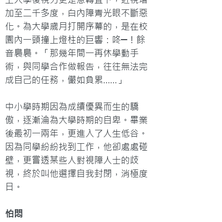
加至二千多度，白內障青光眼不斷惡
化。為大學歲月打開序幕的，是在校
園內一頭撞上燈柱的巨響：咚─！餘
音裊裊。「那幾年間一再休學動手
術，與同學合作做報告，往往無法完
成自己的任務，儼如負累……」

中小學時期因為成績優異而生的驕
傲，逐漸淪為大學時期的自卑。畢業
後最初一兩年，更進入了人生低谷。
因為同學紛紛找到工作，他卻處處碰
壁，更嘗透某些人對視障人士的歧
視，終於叫他選擇自我封閉，消極度
日。
怕悶