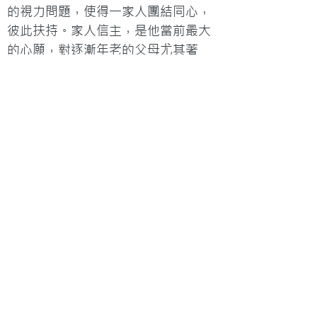
的視力問題，使得一家人團結同心，
彼此扶持。家人信主，是他當前最大
的心願，對逐漸年老的父母尤其著
緊。

父親說話不多，其實疼愛兒女。安仔
視力轉壞之初，父親曾經靜靜跟蹤他
上街，像私家偵探，因為怕他會遇上
意外。

安仔和母親感情尤其親密。他特別懷
念從前媽媽陪他覆診的歲月。「路上
媽媽和我總是拖著手同行。」這些片
段，其實一直珍藏心底。
瀑布