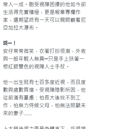
常人一成。飽受視障困擾的他如今卻
生活得充實積極，更是報章專欄作
家，還期望終有一天可以親眼觀看尼
亞加拉大瀑布。
咚─！
安仔常常微笑，衣著打扮很潮，外表
與一般年輕人無異─只是手上扶著一
根紅銀雙色的視障人士手杖。

他一出生就有七百多度近視，而且度
數與歲數齊增。受視障陰影所困，他
從前滿有憂慮：怕長大後找不到工
作，怕無力侍候父母，怕無法照顧未
來的妻子……

上大學後視力更是急轉直下，近視增