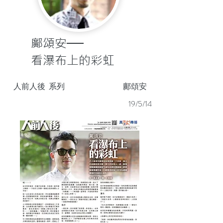
鄺頌安──
看瀑布上的彩虹
人前人後
系列
鄺頌安
19/5/14