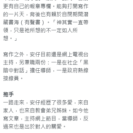
更有自己的報章專欄。能夠打開寫作
的一片天，背後也有賴於自閉期間潛
藏書海（有聲書）。「神其實一直帶
領，只是祂所想的不一定如人所
想。」

寫作之外，安仔目前還是網上電視台
主持，另兼職兩份：一是在社企「黑
暗中對話」擔任導師，一是政府熱線
接線員。
拖手
一路走來，安仔經歷了很多愛，來自
家人，也來自教會弟兄姊妹。如今他
寫文章，主持網上節目，當導師，反
過來也是出於對人的關愛。
