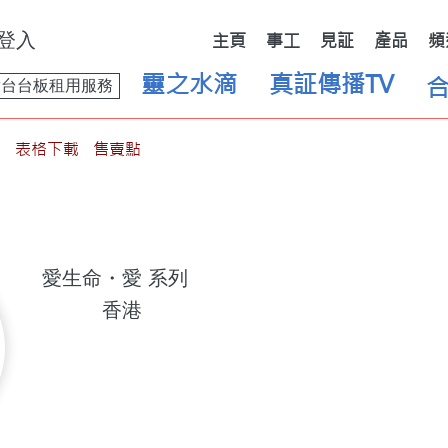
登入
主頁
事工
見証
產品
頻
靈之水滴
真証傳播TV
舞台台板租用服務
表格下載
售賣點
愛生命・愛
系列
香港