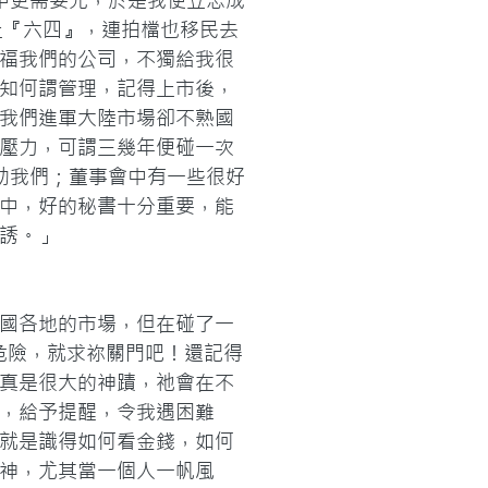
中更需要光，於是我便立志成
上『六四』，連拍檔也移民去
福我們的公司，不獨給我很
知何謂管理，記得上市後，
我們進軍大陸市場卻不熟國
壓力，可謂三幾年便碰一次
助我們；董事會中有一些很好
中，好的秘書十分重要，能
誘。」
國各地的市場，但在碰了一
危險，就求祢關門吧！還記得
真是很大的神蹟，祂會在不
，給予提醒，令我遇困難
就是識得如何看金錢，如何
神，尤其當一個人一帆風