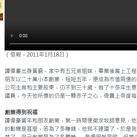
（信報，2011年1月18日）

譚偉豪出身貧窮，家中有五兄弟姐妹，畢業後當上工程
朋友以二十萬小本創業，短短五年，便成為市值兩億的
公司主席和主要股東，仍不到三十歲。做了十多年生意
議員，今天他所懷的仍是一顆赤子之心，倚靠上帝度每
創業得到祝福
譚偉豪當年和朋友創業，第一時間便徵求牧師意見，他
的動機是甚麼，若為了多賺錢，他就不建議了。於是我