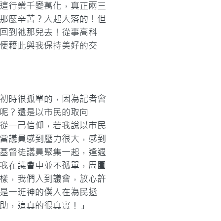
這行業千變萬化，真正兩三
那麼辛苦？大起大落的！但
回到祂那兒去！從事高科
便藉此與我保持美好的交
初時很孤單的，因為記者會
呢？還是以市民的取向
從一己信仰，若我說以市民
當議員感到壓力很大，感到
基督徒議員聚集一起，逢週
我在議會中並不孤單，周圍
樣，我們入到議會，放心許
是一班神的僕人在為民拯
助，這真的很真實！」