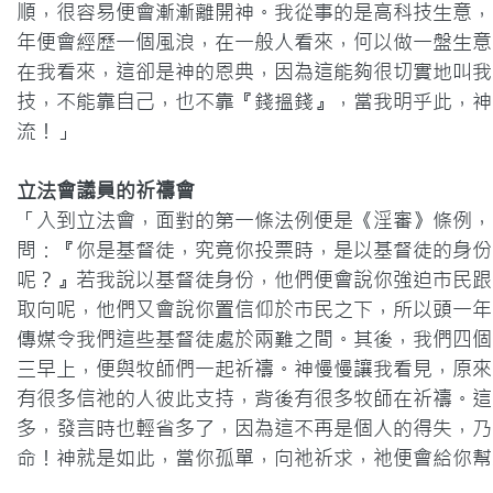
順，很容易便會漸漸離開神。我從事的是高科技生意，
年便會經歷一個風浪，在一般人看來，何以做一盤生意
在我看來，這卻是神的恩典，因為這能夠很切實地叫我
技，不能靠自己，也不靠『錢搵錢』，當我明乎此，神
流！」
立法會議員的祈禱會
「入到立法會，面對的第一條法例便是《淫審》條例，
問：『你是基督徒，究竟你投票時，是以基督徒的身份
呢？』若我說以基督徒身份，他們便會說你強迫市民跟
取向呢，他們又會說你置信仰於市民之下，所以頭一年
傳媒令我們這些基督徒處於兩難之間。其後，我們四個
三早上，便與牧師們一起祈禱。神慢慢讓我看見，原來
有很多信祂的人彼此支持，背後有很多牧師在祈禱。這
多，發言時也輕省多了，因為這不再是個人的得失，乃
命！神就是如此，當你孤單，向祂祈求，祂便會給你幫