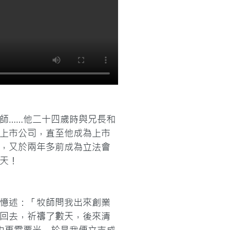
師……他二十四歲時與兄長和
上市公司，直至他成為上市
，又於兩年多前成為立法會
天！
憶述：「牧師問我出來創業
回去，祈禱了數天，後來清