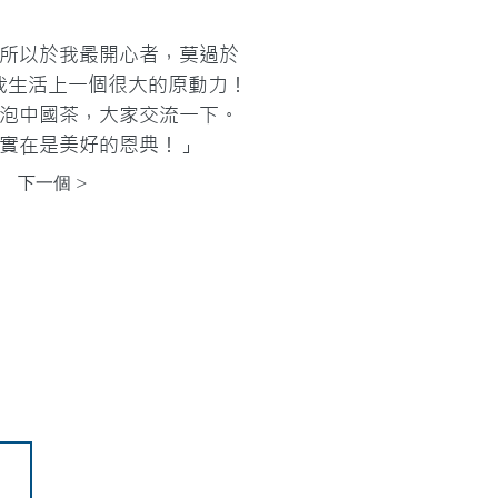
所以於我最開心者，莫過於
我生活上一個很大的原動力！
泡中國茶，大家交流一下。
實在是美好的恩典！」
下一個 >