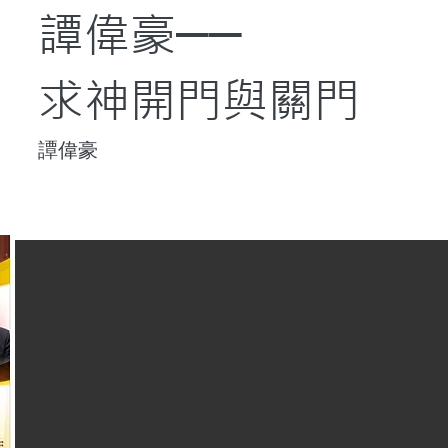
譚偉豪──
求神開門與關門
譚偉豪