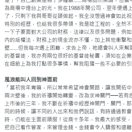
楚了，自己創業是為了多體驗……商場固然黑暗，但當
為商場中燈台上的光。我在1988年開公司，翌年便遇
了，只剩下我與哥哥從頭做起。我全沒想過神會如此祝
特別的經歷，也給我很多帶領。我是唸工程的，全然不
一下子要面對大公司的財務、法律以及很多問題，例如
內的版權法，財務上的現金流亦不懂，加上其他衝擊和
壁……但我每次遇上困難，求告上帝，祂總會叫人來幫
的基督徒，我亦有兩位很好的基督徒秘書，須知在企業
在細節上為我打點很多事情，幫我阻擋一些不必要的引
風浪能叫人回到神面前
「當初我年青嘛，所以常常希望神會開路，讓我開拓中
兩次壁後，我的祈禱開始轉變，改為求神關門──若有
上市後的三年，我不斷在祈禱中經歷神開門、關門，那
同的時候，讓不同的人出來和我們說話，有時通過教會
時，仍能在主面前順服！從商十多年，我最大的感受，
把自己看作管家，來管理金錢。金錢會令人驕傲和遠離