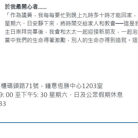
於我最開心者……
「作為議員，我每每要忙到晚上九時多十時才能回家，
星期六、日安靜下來，將時間交給家人和教會──這是
主日崇拜完畢後，我會和太太一起迎接新朋友，一起泡
當中我們的生命得著激勵，別人的生命亦得到造就。這
碼頭路71號，鍾意恆勝中心1203室
 00 至下午5: 30 星期六、日及公眾假期休息
33