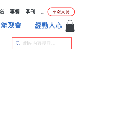
道
專欄
季刊
...
奉獻支持
合辦聚會
經動人心