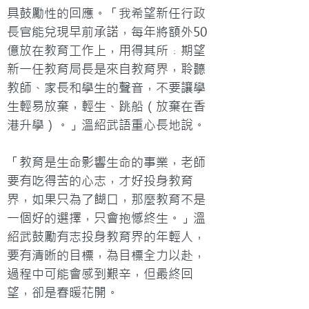
具鼓勵性的回應。「我希望新任行政
長官能兌現早前承諾，每年將額外50
億放在教育工作上，用得其所﹔期望
新一任教育局長是來自教育界，聆聽
教師、家長和學生的聲音，不要讓學
生輕易放棄，輕生、跳船（放棄在香
港升學）。」溫紹武語重心長地說。

「教育是生命影響生命的事業，老師
要有吃得苦的心志，才好投身教育
界，如果只為了餬口，那麼教育不是
一個好的選擇，只會抱憾終生。」溫
紹武鼓勵有志投身教育界的年輕人，
要有清晰的目標，為目標全力以赴，
過程中可能會感到艱辛，但最終回
望，卻是春暖花開。