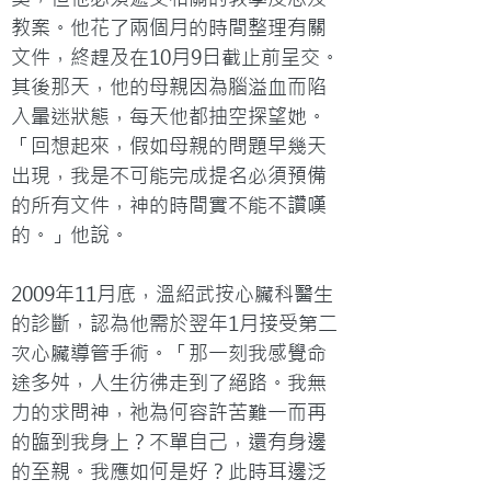
教案。他花了兩個月的時間整理有關
文件，終趕及在10月9日截止前呈交。
其後那天，他的母親因為腦溢血而陷
入暈迷狀態，每天他都抽空探望她。
「回想起來，假如母親的問題早幾天
出現，我是不可能完成提名必須預備
的所有文件，神的時間實不能不讚嘆
的。」他說。

2009年11月底，溫紹武按心臟科醫生
的診斷，認為他需於翌年1月接受第二
次心臟導管手術。「那一刻我感覺命
途多舛，人生彷彿走到了絕路。我無
力的求問神，祂為何容許苦難一而再
的臨到我身上？不單自己，還有身邊
的至親。我應如何是好？此時耳邊泛