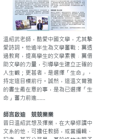
溫紹武老師，酷愛中國文學，尤其摯
愛詩詞。他逾半生為文學奮戰：冀透
過教育，提高學生的文學素養﹔冀借
助文學的力量，引導學生建立正確的
人生觀；更甚者，是選擇「生命」，
持定這目標前行。誠然，這溫文爾雅
的書生最在意的事，是為已選擇「生
命」奮力前進……
師言啟迪　兢兢業業
昔日溫紹武想及擇業，在大學修讀中
文系的他，可擔任教師，或當編輯、