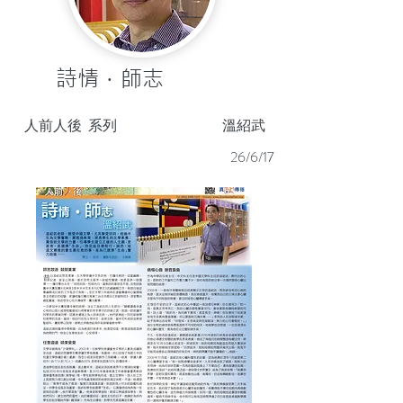
詩情．師志
人前人後
系列
溫紹武
26/6/17