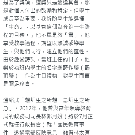
是為了獎項，獲獎只是適逢其會，那
是對個人付出的鼓勵和肯定。但學生
成長至為重要，我祈盼學生能選擇
『生命』，以基督信仰為奔跑一生路
程的目標。」他不單是教「書」，他
享受教學過程，期望以熱誠感染學
生，與他們同行，建立他們的靈性。
由於鍾愛詩詞，當班主任的日子，他
樂於為班內學生的名字題詩作聯（鶴
頂聯），作為生日禮物，對學生而言
是彌足珍貴。

溫紹武「想師生之所想，急師生之所
急」。2012年，他曾與當年領導教育
局的政務司司長林鄭月娥（將於7月正
式就任行政長官）就「國民教育事
件」透過電郵反映意見，難得林太有