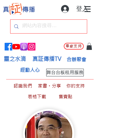
登入
奉獻支持
靈之水滴
真証傳播TV
合辦聚會
經動人心
舞台台板租用服務
認識我們
家書。分享
你的支持
表格下載
售賣點