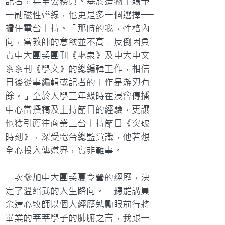
記者，甚至公務員。基於造物主賜予
一副磁性聲線，他更是多一個選擇──
擔任電台主持。「那時的我，性格內
向，當教師的意欲並不高﹔反倒因負
責中大團契團刊《琳泉》及中大中文
系系刊《學文》的總編輯工作，相信
日後從事編輯或記者的工作是游刃有
餘。」至於大學三年級時在浸會傳播
中心當撰稿及主持節目的經驗，更讓
他獲引薦往商業二台主持節目《突破
時刻》，深受電台總監賞識，他若想
全心投入傳媒界，實非難事。

一次參加中大團契夏令營的經歷，決
定了溫紹武的人生路向。「聽罷講員
余達心牧師以個人經歷勉勵眼前行將
畢業的莘莘學子的肺腑之言，我跟一