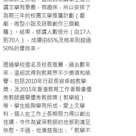
讀文學有意義，有趣味，所以安排了
為期三年的校園文學推廣計劃（戲
劇、微型小說及詩歌創作三個範
疇）。結果，修讀人數倍升（由17人
到70人），成績由65%及格率到超過
50%的優良率。

透過學校提名及校長推薦，過去數年
來，溫紹武得到教育界不少獎項和榮
譽，包括2010年行政長官卓越教學
獎，及2015年香港教育工作者聯會優
秀教師選舉優秀教師獎（教學組）
等。學生能夠學有所成，愛上文學
科，個人在工作上長期努力得以創出
佳績，令作為資深教師的他感到滿足
快慰。不過，他清楚指出：「教學不