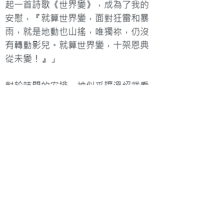
起一首詩歌《世界變》，成為了我的
安慰，『就算世界變，面對狂雷和暴
雨，就是地動也山搖，唯獨祢，仍沒
有轉動影兒。就算世界變，十架恩典
從未變！』」

對於時間的安排，神似乎讓溫紹武看
見祂的作為。「就在預備接受第二次
手術前五天，我約見了為我做首次心
臟手術的醫生，他覺得我不應在短期
內再做創傷性的心臟手術，宜先做磁
力共振檢查。在同一週，我的母親也
從暈迷中甦醒過來。暫時不用做手
術，也令我可以有充足時間準備2月行
政長官卓越教學獎的一連串評審及觀
課活動。」
