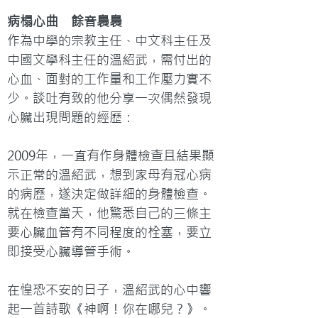
病榻心曲　餘音裊裊
作為中學的宗教主任、中文科主任及
中國文學科主任的溫紹武，需付出的
心血、面對的工作量和工作壓力實不
少。談吐有致的他分享一次偶然發現
心臟出現問題的經歷：

2009年，一直有作身體檢查且結果顯
示正常的溫紹武，想到家母有冠心病
的病歷，遂決定做詳細的身體檢查。
就在檢查當天，他驚悉自己的三條主
要心臟血管有不同程度的栓塞，要立
即接受心臟導管手術。

在惶恐不安的日子，溫紹武的心中響
起一首詩歌《神啊！你在哪兒？》。