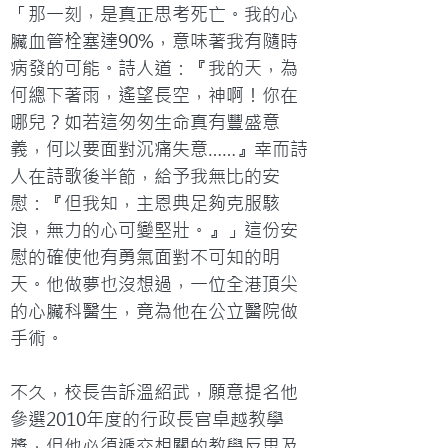
「那一刻，是真正思考死亡。我的心
臟血管栓塞達90%，意味著我有隨時
病發的可能。詩人道：『我的天，為
何總下著雨，遙望長空，神啊！你在
哪兒？如若這匆匆生命真有豐盛意
義，何以要面對沉痛失意……』幸而詩
人在詩歌後半節，給予我無比的安
慰：『但我知，主恩典足夠克服駭
浪，無力的心可變堅壯。』」這份安
慰的確使他有勇氣面對不可知的明
天。他做夢也沒想過，一位全港頂尖
的心臟科醫生，竟為他在公立醫院做
手術。

不久，校長告訴溫紹武，願意提名他
參選2010年度的行政長官卓越教學
獎，但他必須遞交相關的教學反思及