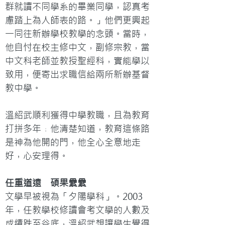
群就讀不同學系的畢業同學，認真考
慮踏上為人師表的路。」他們更興起
一同往新辦學校教學的念頭。當時，
他自忖在校主修中文，副修宗教，當
中文科老師並教授聖經科，實能學以
致用，便寄出求職信給兩所新辦基督
教中學。

溫紹武順利獲得中學教職，且為教育
打拼多年﹔他清楚知道，教育這條路
是神為他開的門，他全心全意地走
好，心安理得。
任重道遠　碩果纍纍
文學早被視為「夕陽學科」。2003
年，任教學校修讀會考文學的人數及
成績跌至谷底，溫紹武想讓學生覺得