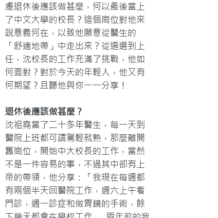
慮退休後應該做甚麼，何以最後當上
了中文大學的校長？這個崗位對他來
說意義何在，以致他願意從醫生的
「舒適地帶」中走出來？從遴選到上
任，沈校長的工作充滿了挑戰，他如
何面對？對於今天的年輕人，他又有
何期望？且聽他與你一一分享！
退休後應該做甚麼？
沈祖堯當了二十多年醫生，每一天到
醫院上班都可謂駕輕就熟，那麼離開
舊崗位，開始中大校長的工作，當然
不是一件容易的事，不過其中卻有上
帝的帶領，他分享：「我現在每週都
有兩個半天回醫院工作，週六上午看
門診，週一診症和做胃鏡的手術，餘
下幾天都會在學校工作……兩年前的我