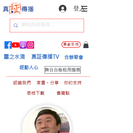
登入
奉獻支持
靈之水滴
真証傳播TV
合辦聚會
經動人心
舞台台板租用服務
認識我們
家書。分享
你的支持
表格下載
售賣點