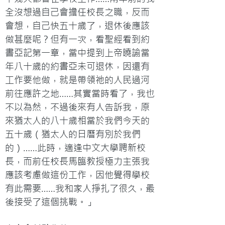
全沒想過自己會擔任校長之職，反而
會想，自己快五十歲了，退休後應該
做甚麼呢？但有一次，看聖經看到約
書亞記第一章，當中提到上帝曉諭當
年八十歲的約書亞未可退休，因還有
工作要他做，就是帶領祂的人民過河
前往應許之地……其實當時看了，我也
不以為然，不過後來有人告訴我，原
來猶太人的八十歲相當於我們今天的
五十歲（猶太人的日曆有別於我們
的）……此時，適逢中文大學聘新校
長，而前任校長馬臨教授極力主張我
應該考慮做這份工作，因他覺得學校
有此需要……我和家人掙扎了很久，最
後接受了這個挑戰。」