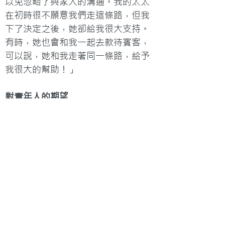
以免忽略了與家人的溝通。我的太太
在初時很不願意我們走這條路，但我
下了決定之後，她卻給我很大支持。
有時，她也會和我一起去款待賓客，
可以說，她和我走著同一條路，給予
我很大的幫助！」
對青年人的期望
「現在，在我家客廳的牆壁上，掛著
這麼一句經文：『行公義，好憐憫，
存謙卑的心，與你的上帝同行。』這
句話常常提醒我教導學生和做好老師
的榜樣。行公義──對於社會上公平與
不公平的事，我們應該加以幫助；好
憐憫──遇到有人需要幫助，在能力範
圍內應該伸出援手，但卻並非去『認
叻』和『搶鏡頭』，乃是存著謙卑的