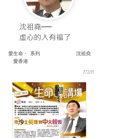
沈祖堯──
虛心的人有福了
愛生命・
系列
沈祖堯
愛香港
7/2/11