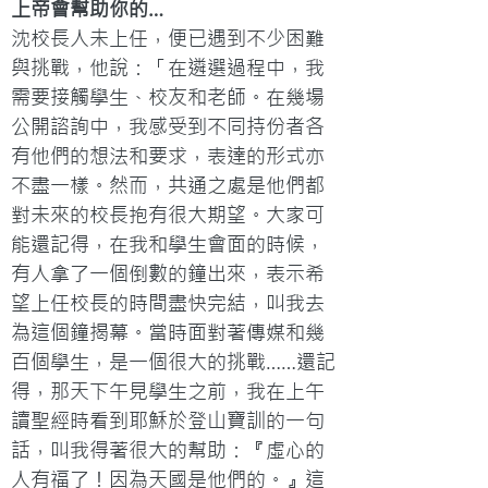
上帝會幫助你的…
沈校長人未上任，便已遇到不少困難
與挑戰，他說：「在遴選過程中，我
需要接觸學生、校友和老師。在幾場
公開諮詢中，我感受到不同持份者各
有他們的想法和要求，表達的形式亦
不盡一樣。然而，共通之處是他們都
對未來的校長抱有很大期望。大家可
能還記得，在我和學生會面的時候，
有人拿了一個倒數的鐘出來，表示希
望上任校長的時間盡快完結，叫我去
為這個鐘揭幕。當時面對著傳媒和幾
百個學生，是一個很大的挑戰……還記
得，那天下午見學生之前，我在上午
讀聖經時看到耶穌於登山寶訓的一句
話，叫我得著很大的幫助：『虛心的
人有福了！因為天國是他們的。』這