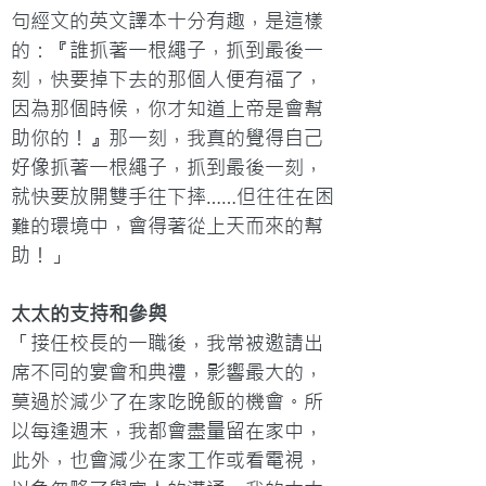
句經文的英文譯本十分有趣，是這樣
的：『誰抓著一根繩子，抓到最後一
刻，快要掉下去的那個人便有福了，
因為那個時候，你才知道上帝是會幫
助你的！』那一刻，我真的覺得自己
好像抓著一根繩子，抓到最後一刻，
就快要放開雙手往下摔……但往往在困
難的環境中，會得著從上天而來的幫
助！」
太太的支持和參與
「接任校長的一職後，我常被邀請出
席不同的宴會和典禮，影響最大的，
莫過於減少了在家吃晚飯的機會。所
以每逢週末，我都會盡量留在家中，
此外，也會減少在家工作或看電視，