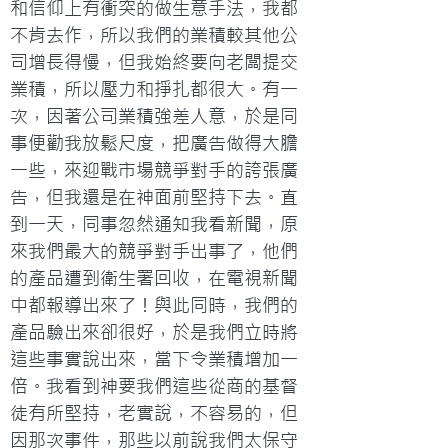
和信仰上有衝突的做生意手法，我都
不肯去作，所以我們的業積較其他公
司增長得慢，但我始終要向老闆提交
業積，所以壓力和掙扎都很大。有一
次，因著公司業積強差人意，於是同
事便勸我放鬆尺度，把廣告做得大膽
一些，來迎戰市場競爭對手的誇張廣
告，但我還是在神面前堅持下去。直
到一天，同事忽然通知我看新聞，原
來我們最大的競爭對手出事了，他們
的產品遭到衛生署回收，在電視新聞
中都報導出來了！與此同時，我們的
產品驗出來卻很好，於是我們立時將
這些事實說出來，當下令業積增加一
倍。我看到神要我們這些從商的基督
徒有所堅持，老實說，不容易的，但
因那次事件，那些以前說我們太保守