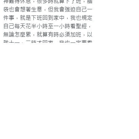
神難得休息，很多時就算下了班，腦
袋也會想著生意，但我會強迫自己一
件事，就是下班回到家中，我也規定
自己每天花半小時至一小時看聖經，
無論怎麼累，就算有時必須加班，以
致十一、二時才回家，我也一定要看
完聖經才睡。以前我是一個全不自律
的人，正因為不自律，所以才會完全
投入工作，不懂分配時間給自己和重
視自己的健康……其實每次當我一忙起
來，便會出現頭痛、呼吸困難等徵
狀，信耶穌後亦都如是，總之每當疲
於工作，身體就給我訊號。但我很感
恩，將此視為神給我的提醒，讓我知
道是時候離開公司、回家休息了……我
發現當我真的一個人靜下來時，那種
身心靈的舒暢和平安，是很舒服的，