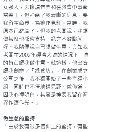
女強人，去修讀音樂和在教會中事奉
當義工，但神給了我清晰的信息，要
我留在商界，為祂作見証。當時，我
原本已辭職了，但我的老闆說，我想
做甚麼他都會支持，總之不辭職就
好。我隨便說自己想做生意，豈知我
老闆在2002年經濟大壞的情況下，真
的肯首讓我做生意。就這樣，他出資
讓我創辦了『綠養坊』，在創業成立
公司之後，我不獨開始了一些查經小
組，同時也不停地講見証、做佈道，
因我心裡明白，其實是神要我留在商
界作鹽作光。」
做生意的堅持
「由於我有很多信仰上的堅持，有些