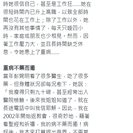
時她很信自己，甚至是工作狂……她在
很短時間內已升上高職，以致全部時
間也花在工作上；除了工作以外，她
再沒有其他事情了，每天只睡四小
時，家庭或朋友也少相見。然而，因
著工作壓力大，並且長時間缺乏休
息，令她患上了重病……
重病不藥而癒
當年彭婉明看了很多醫生，吃了很多
藥，但身體狀況卻每況愈下，她說：
「我瘦得只剩九十磅，甚至經常出入
醫院檢驗。後來我姐姐知道了，就在
長途電話中叫我信耶穌。因此，我在
2002年開始返教會，很奇妙地，藉著
看聖經和祈禱，我的病不藥而癒！病
好後，我本來打算退出商界，不再當