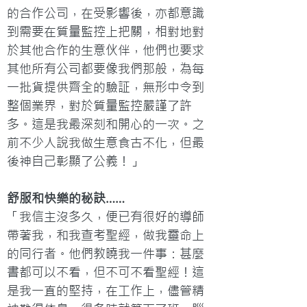
的合作公司，在受影響後，亦都意識
到需要在質量監控上把關，相對地對
於其他合作的生意伙伴，他們也要求
其他所有公司都要像我們那般，為每
一批貨提供齊全的驗証，無形中令到
整個業界，對於質量監控嚴謹了許
多。這是我最深刻和開心的一次。之
前不少人說我做生意食古不化，但最
後神自己彰顯了公義！」
舒服和快樂的秘訣……
「我信主沒多久，便已有很好的導師
帶著我，和我查考聖經，做我靈命上
的同行者。他們教曉我一件事：甚麼
書都可以不看，但不可不看聖經！這
是我一直的堅持，在工作上，儘管精