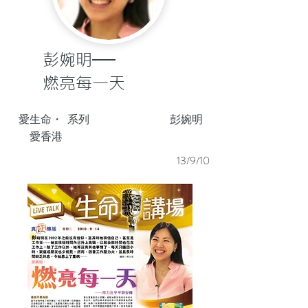
彭婉明──
燃亮每一天
愛生命・
系列
彭婉明
愛香港
13/9/10