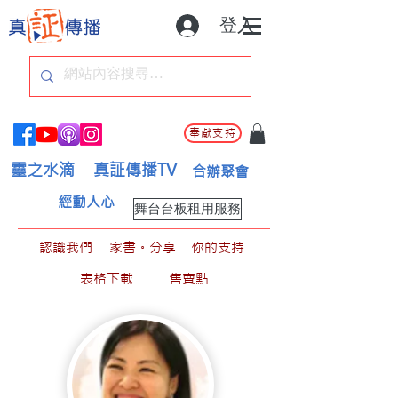
登入
奉獻支持
靈之水滴
真証傳播TV
合辦聚會
經動人心
舞台台板租用服務
認識我們
家書。分享
你的支持
表格下載
售賣點