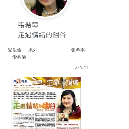
張希寧──
走過情緒的幽谷
愛生命・
系列
張希寧
愛香港
27/6/11