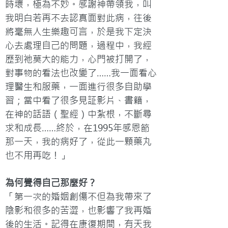
時壞，極為不妙。感謝神帶領我，叫
我明白若再不去認真面對此病，往後
將毫無人生樂趣可言，於是我下定決
心去處理自己的問題，過程中，我經
歷到祂莫大的能力，心門被打開了，
對事物的看法也改變了……我一面看心
理醫生和服藥，一面進行很多自助學
習；當中看了很多見証影片、書籍，
在神的話語（聖經）中紮根，不斷尋
求和成長……終於，在1995年感恩節
那一天，我的病好了，從此一顆藥丸
也不用再吃！」
為何覺得自己那麼好？
「第一次的婚姻創傷不但為我帶來了
陰影和很多的苦澀，也影響了我再婚
後的生活。記得在康復期間，有天我