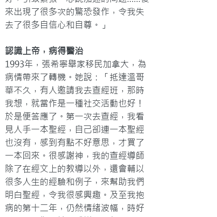
來出現了很多次的驚恐發作，令我失
去了很多自信心和自尊。」
認識上帝，病得醫治
1993年，張希寧舉家移民加拿大，為
病情帶來了轉機。她說：「抵達溫哥
華不久，有人邀請我去查經班，那時
我想，就當作是一種社交活動也好！
於是便答應了。第一次去查經，我看
見人手一本聖經，自己卻連一本聖經
也沒有，感到有點不好意思，才買了
一本回來。很感謝神，我的查經導師
除了在經文上的教導以外，還會輔以
很多人生的經驗和例子，來幫助我們
明白聖經，令我很感興趣。及至我抱
病的第十二年，仍然情緒波幅，時好