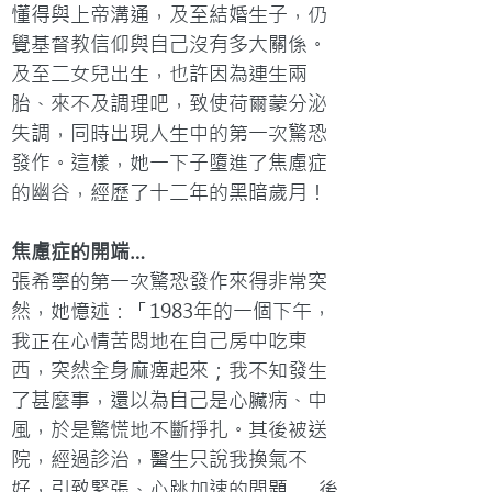
懂得與上帝溝通，及至結婚生子，仍
覺基督教信仰與自己沒有多大關係。
及至二女兒出生，也許因為連生兩
胎、來不及調理吧，致使荷爾蒙分泌
失調，同時出現人生中的第一次驚恐
發作。這樣，她一下子墮進了焦慮症
的幽谷，經歷了十二年的黑暗歲月！
焦慮症的開端…
張希寧的第一次驚恐發作來得非常突
然，她憶述：「1983年的一個下午，
我正在心情苦悶地在自己房中吃東
西，突然全身麻痺起來；我不知發生
了甚麼事，還以為自己是心臟病、中
風，於是驚慌地不斷掙扎。其後被送
院，經過診治，醫生只說我換氣不
好，引致緊張、心跳加速的問題……後