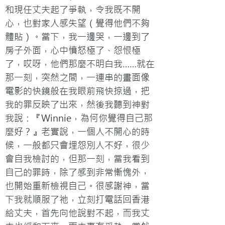
和現任丈夫起了爭執，令我既不開
心，也對家人感失望（覺得他們不夠
體貼）。當下，我一邊哭，一邊到了
房子外面，心中憤怒極了、怨恨極
了，哎呀，他們那麼不明白我……就在
那一刻，突然之間，一連串的畫面像
電影的快鏡般在我眼前飛快掠過，把
我的罪反映了出來，然後我聽到神對
我說：『Winnie，為何你覺得自己那
麼好？』老實說，一個人不開心的時
候，一般都只會埋怨別人不好，很少
會自我檢討的，但那一刻，當我看到
自己的罪時，除了感到非常慚愧外，
也開始重新檢視自己。很感謝神，當
下我就順服了祂，立刻打電話回香港
給丈夫，首先向他說對不起，而我丈