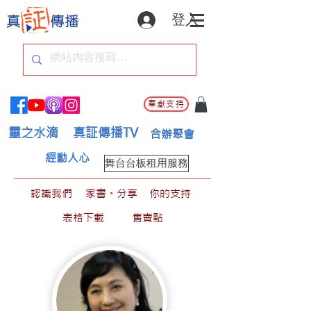
登入
奉獻支持
靈之水滴
真証傳播TV
合辦聚會
經動人心
舞台台板租用服務
認識我們
家書。分享
你的支持
表格下載
售賣點