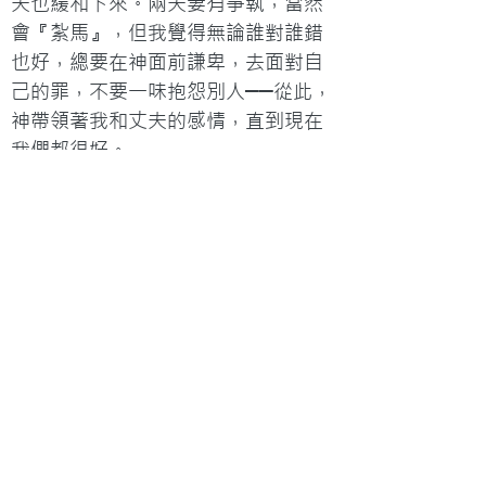
夫也緩和下來。兩夫妻有爭執，當然
會『紮馬』，但我覺得無論誰對誰錯
也好，總要在神面前謙卑，去面對自
己的罪，不要一味抱怨別人──從此，
神帶領著我和丈夫的感情，直到現在
我們都很好。」
創辦自助學習網站
張希寧以自己的專業資格和過來人的
身份，創辦了一個情緒病的自助學習
網站「無限潛能」
（www.uppotential.com），並積極
與香港教會合作以幫助情緒病患者。
她分享：「我們中國人一般都較保
守，若出了情緒方面的問題，未必願
意被人知道，更未必會去求助。那麼
採用網站的形式，既可以讓人從中自