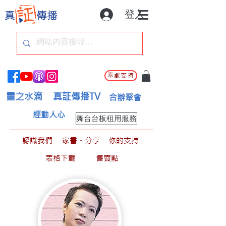
登入
奉獻支持
靈之水滴
真証傳播TV
合辦聚會
經動人心
舞台台板租用服務
認識我們
家書。分享
你的支持
表格下載
售賣點