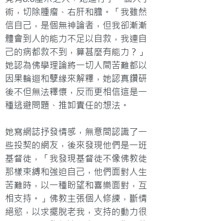
術，切除腫瘤、右肝和膽。「我雖然
信自己，是個無神論者，但我卻漸漸
體會到人的能力不足以自救，我連自
己的病都救不到，算甚麼有能力？」
她認為佛學理論將一切人間苦難都以
因果輪迴和孽緣來解釋，她認真鑽研
後不但無法釋懷，反而更相信這是一
種逃避問題、推卸責任的想法。

她寫網誌抒發情感，無意間認識了一
些投契的網友，後來發現他們是一班
基督徒，「我發現基督徒不像佛教徒
那樣束縛和強迫自己，他們面對人生
苦難時，以一種盼望和喜樂面對，互
相支持。」佛教主張個人修練，斷情
絕慾，以求擺脫老我，支持的動力很