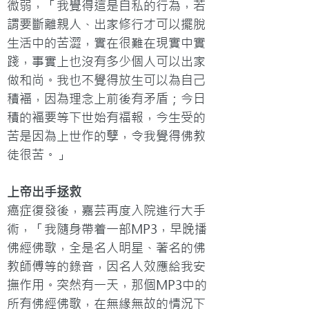
微弱，「我覺得這是自私的行為，若
謂要斷離親人、出家修行才可以擺脫
生活中的苦澀，實在很難在現實中實
踐，事實上也沒有多少個人可以出家
做和尚。我也不覺得放生可以為自己
積褔，因為理念上前後有矛盾；今日
積的褔要等下世始有福報，今生受的
苦是因為上世作的孽，令我覺得佛教
徒很苦。」
上帝出手拯救
癌症復發後，嘉芸再度入院進行大手
術，「我隨身帶着一部MP3，早晚播
佛經佛歌，全是名人明星、著名的佛
教師傅等的錄音，因名人效應給我安
撫作用。突然有一天，那個MP3中的
所有佛經佛歌，在無緣無故的情況下