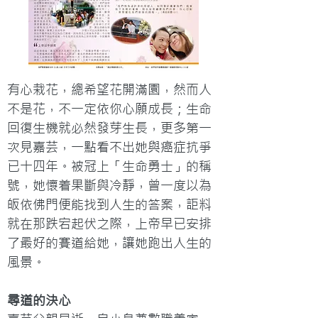
有心栽花，總希望花開滿園，然而人
不是花，不一定依你心願成長；生命
回復生機就必然發芽生長，更多第一
次見嘉芸，一點看不出她與癌症抗爭
已十四年。被冠上「生命勇士」的稱
號，她懷着果斷與冷靜，曾一度以為
皈依佛門便能找到人生的答案，詎料
就在那跌宕起伏之際，上帝早已安排
了最好的賽道給她，讓她跑出人生的
風景。
尋道的決心