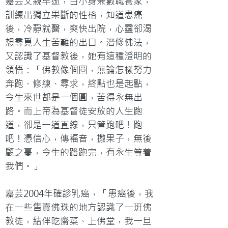
嘉芸父親早逝，自小身兼數職養家，
訓練出獨立果斷的性格，知道患癌
後，冷靜就醫，爽快出院，心靈卻渴
想尋覓人生苦難的出口。潛修佛法，
又認識了基督教後，她有這種澄明的
領悟：「佛教像個圓，無論怎樣努力
奔跑、修練、尋求，終點也是起點，
今生來世都是一個圓，苦得永無出
路。而上帝為基督徒安放的人生跑
道，卻是一道直線，只管跑吧！跑
吧！憑信心，傳褔音，撒果子，無後
顧之憂，今生的路跑完，有永生等着
我們。」

嘉芸2004年確診乳癌，「患癌後，我
在一些售賣佛珠的地方認識了一班佛
教徒，結伴吃齋菜、上佛堂，我一旦