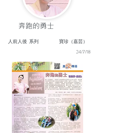
奔跑的勇士
人前人後
系列
寶珍（嘉芸）
24/7/18