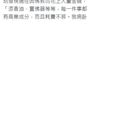
刻發現過往因佛教而花上大量金錢，
「添香油、置佛器等等，每一件事都
有商業成分，而且耗費不菲。我病卧
在牀時，不見這班佛教徒有何行動去
關懷或傳揚佛教理念，只是閒時一起
去放生、吃齋菜，有困難發生的時
候，就只是叫你去買甚麼、戴甚
麼。」她深深地體會到，社交活動並
不等於真正付出的關心。

追隨基督，至今已有九年，嘉芸在一
條筆直的跑道上，揮灑汗水，與神同
行，不但將死亡看得輕鬆，更有心力
關心其他人，效法基督付出和關愛，
才是這位生命勇士真正的勇氣來源。
「有些人覺得人死如燈滅，但不要以
人有限的腦袋去猜度神無限的智慧，