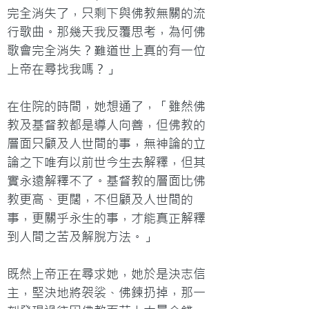
完全消失了，只剩下與佛教無關的流
行歌曲。那幾天我反覆思考，為何佛
歌會完全消失？難道世上真的有一位
上帝在尋找我嗎？」

在住院的時間，她想通了，「雖然佛
教及基督教都是導人向善，但佛教的
層面只顧及人世間的事，無神論的立
論之下唯有以前世今生去解釋，但其
實永遠解釋不了。基督教的層面比佛
教更高、更闊，不但顧及人世間的
事，更關乎永生的事，才能真正解釋
到人間之苦及解脫方法。」

既然上帝正在尋求她，她於是決志信
主，堅決地將袈裟、佛鍊扔掉，那一