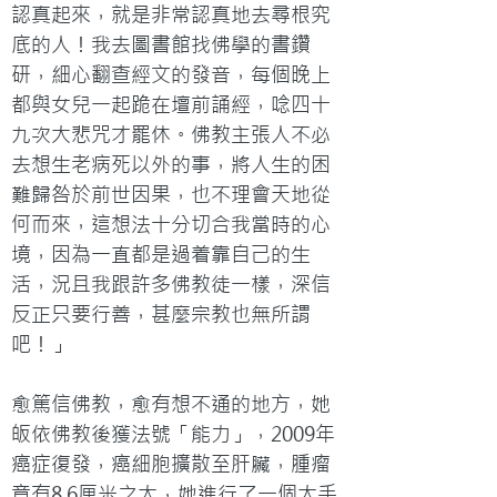
認真起來，就是非常認真地去尋根究
底的人！我去圖書館找佛學的書鑽
研，細心翻查經文的發音，每個晚上
都與女兒一起跪在壇前誦經，唸四十
九次大悲咒才罷休。佛教主張人不必
去想生老病死以外的事，將人生的困
難歸咎於前世因果，也不理會天地從
何而來，這想法十分切合我當時的心
境，因為一直都是過着靠自己的生
活，況且我跟許多佛教徒一樣，深信
反正只要行善，甚麼宗教也無所謂
吧！」

愈篤信佛教，愈有想不通的地方，她
皈依佛教後獲法號「能力」，2009年
癌症復發，癌細胞擴散至肝臟，腫瘤
竟有8.6厘米之大，她進行了一個大手