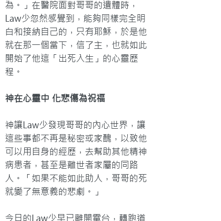
為。」在醫院面對哥哥的遺體時，
Law少忽然感覺到，能夠同樣完全明
白和接納自己的，只有耶穌，於是他
就在那一個當下，信了主，也就如此
開始了他這「出死入生」的心靈歷
程。
神在心靈中 化悲傷為祝福
神讓Law少發現哥哥的內心世界，讓
這些事都不再是秘密或家醜，以致他
可以用自身的經歷，去幫助其他精神
病患者，甚至是離世者家屬的同路
人。「如果不能如此助人，哥哥的死
就變了無意義的悲劇。」
今日的Law少早已離開電台，轉跑道