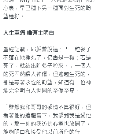
心裏，早已種下另一種面對生死的盼
望種籽。
人生至痛 唯有主明白
聖經記載，耶穌曾說過：「一粒麥子
不落在地裡死了，仍舊是一粒；若是
死了，就結出許多子粒來。」一個人
的死固然讓人神傷，但逾越生死的，
卻是尋著永恆的盼望，知道有一位神
能完全明白人世間的至傷至痛。
「雖然我和哥哥的感情不算很好，但
看著他的遺體當下，我感到我是愛他
的，那一刻的我彷彿心靈也放開了，
能夠明白和接受他以前所作的行