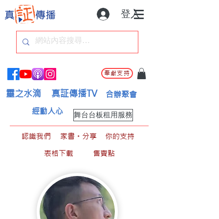
登入
奉獻支持
靈之水滴
真証傳播TV
合辦聚會
經動人心
舞台台板租用服務
認識我們
家書。分享
你的支持
表格下載
售賣點