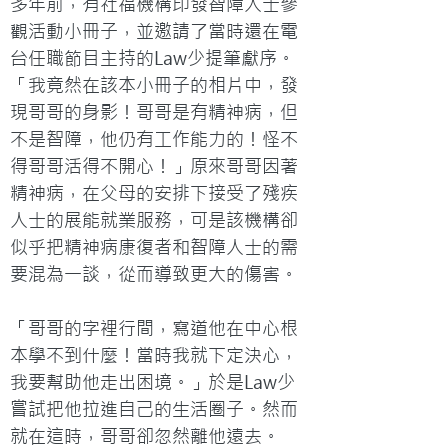
多年前，有社福機構印發智障人士參
觀活動小冊子，並邀請了當時還在電
台任職節目主持的Law少提筆獻序。
「我竟然在該本小冊子的相片中，發
現哥哥的身影！哥哥是有精神病，但
不是智障，他仍有工作能力的！怪不
得哥哥活得不開心！」原來哥哥因著
精神病，在父母的安排下接受了殘疾
人士的展能就業服務，可是該機構卻
似乎把精神病康復者和智障人士的需
要混為一談，從而導致更大的傷害。
「哥哥的字裡行間，寫道他在中心根
本學不到什麼！當時我就下定決心，
我要幫助他走出困境。」於是Law少
嘗試把他拉進自己的生活圈子。然而
就在這時，哥哥卻忽然離他遠去。