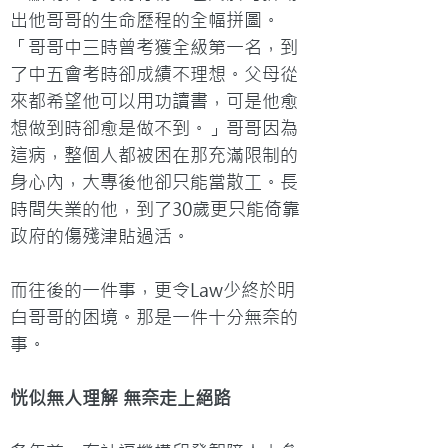
出他哥哥的生命歷程的全幅拼圖。
「哥哥中三時曾考獲全級第一名，到
了中五會考時卻成績不理想。父母從
來都希望他可以用功讀書，可是他愈
想做到時卻愈是做不到。」哥哥因為
這病，整個人都被困在那充滿限制的
身心內，大專後他卻只能當散工。長
時間失業的他，到了30歲更只能倚靠
政府的傷殘津貼過活。
而往後的一件事，更令Law少終於明
白哥哥的困境。那是一件十分無奈的
事。
恍似無人理解 無奈走上絕路