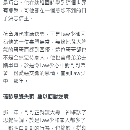
是巧合。他在幼稚園時學到這個世界
有耶穌，可他卻在一個意想不到的日
子決志信主。
孩童時代本應快樂，可是Law少卻因
為他的一位喜怒無常，無緣地發大脾
氣的哥哥而感到困擾。這位哥哥卻也
不是全然惡待家人，他也曾帶弟弟去
踏單車，於是令Law少心中對哥哥帶
著一份愛惡交織的感情。直到Law少
中二那年。
確診思覺失調  難以面對逆境
那一年，哥哥正就讀大專，卻確診了
思覺失調，於是Law少和家人都多了
一點明白哥哥的行為，也終於可拼砌