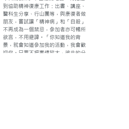
到協助精神復康工作：出書、講座、
醫科生分享、行山團等，與康復者做
朋友，嘗試讓「精神病」和「自殺」
不再成為一個禁忌，參加者亦可暢所
欲言，不用避諱。「你知道我的背
景，就會知道參加我的活動，我會歡
迎你。只要不把事情放大，彼此的分
享已經是一個療癒過程。」
「死亡對死者本身可能已經沒有什麼
意義，然而還在世者，能夠因此而團
結起來，仍是一件美事。」他說。
生死由天 何不正向面對
對於生死，Law少自言過去一直都看