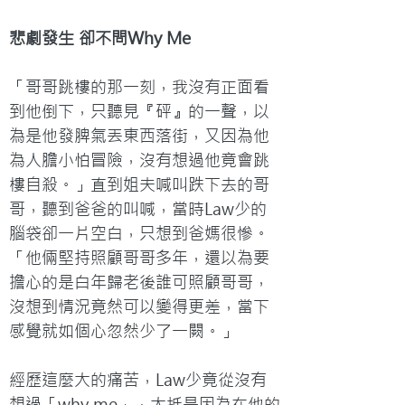
悲劇發生 卻不問Why Me
「哥哥跳樓的那一刻，我沒有正面看
到他倒下，只聽見『砰』的一聲，以
為是他發脾氣丟東西落街，又因為他
為人膽小怕冒險，沒有想過他竟會跳
樓自殺。」直到姐夫喊叫跌下去的哥
哥，聽到爸爸的叫喊，當時Law少的
腦袋卻一片空白，只想到爸媽很慘。
「他倆堅持照顧哥哥多年，還以為要
擔心的是白年歸老後誰可照顧哥哥，
沒想到情況竟然可以變得更差，當下
感覺就如個心忽然少了一闕。」
經歷這麼大的痛苦，Law少竟從沒有
想過「why me」，大抵是因為在他的