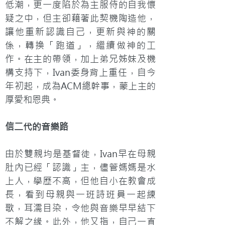
低潮，更一度陷於為主服侍的自我懷
疑之中，但主卻藉著此契機陶造他，
讓他重新認識自己，更新與神的關
係，轉換「跑道」，繼續做神的工
作。在主的帶領，加上弟兄姊妹及機
構支持下，Ivan委身背上重任，自今
年初起，成為ACM總幹事，蒙上主的
厚愛和恩典。
信二代的音樂路
由於雙親均是基督徒，Ivan早在母親
肚內已經「認識」主，儘管媽媽是水
上人，學歷不高，但他自小在教會成
長，看到母親與一班詩班員一起練
歌，耳濡目染，令他與音樂早早結下
不解之緣。此外，他又指，自己一直