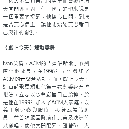
上依舊不會有自己的名字而會被拒諸
天堂門外。對「信二代」的他來說是
一個重要的提醒，他撫心自問，到底
是否真心信主，讓他開始認真思考自
己與神的關係。
〈獻上今天〉觸動委身
Ivan笑稱，ACM的「齊唱新歌」系列
陪伴他成長，在1996年，他參加了
ACM的
音樂
營活動，而〈獻上今天〉
這首詩歌更觸動他第一次對委身有些
想法，立志以歌聲獻呈自己給神。於
是他在1999年加入了ACM大家庭，以
義工身分參與服侍，投身成為詩班
員，並首次跟團隊前往北美及澳洲等
地獻唱，使他大開眼界。雖曾碰上入