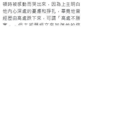
頓時被感動而哭出來，因為上主明白
他內心深處的憂慮和掙扎，畢竟他曾
經歷由高處跌下來，可謂「高處不勝
寒」，但主卻藉經文來加強他的信
心，因為能夠行在高處的，唯有靠著
主的力量。
一直不相信「相睇」的Ivan經朋友介
紹，透過相處及認識後，竟開展了新
感情！他指，藉著禱告及交託給主，
最終成功建立第二段婚姻。在過去的
經驗中，他明白了結婚不是愛情長跑
結束，之後的相處經營更重要，並要
擺脫男人可以解決一切事情的思維，
學懂有困難時尋求幫助，坦誠分享和
分擔。