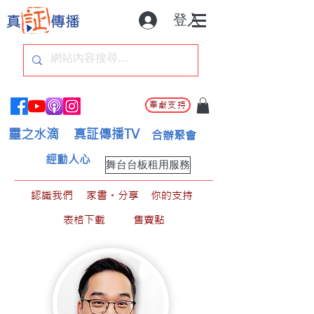
登入
奉獻支持
靈之水滴
真証傳播TV
合辦聚會
經動人心
舞台台板租用服務
認識我們
家書。分享
你的支持
表格下載
售賣點