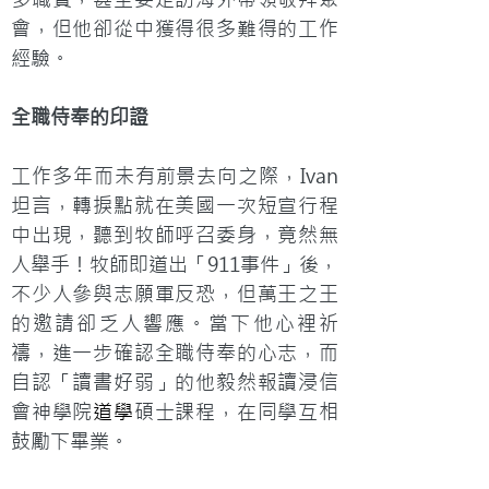
會，但他卻從中獲得很多難得的工作
經驗。
全職侍奉的印證
工作多年而未有前景去向之際，Ivan
坦言，轉捩點就在美國一次短宣行程
中出現，聽到牧師呼召委身，竟然無
人舉手！牧師即道出「911事件」後，
不少人參與志願軍反恐，但萬王之王
的邀請卻乏人響應。當下他心裡祈
禱，進一步確認全職侍奉的心志，而
自認「讀書好弱」的他毅然報讀浸信
會神學院
道學
碩士課程，在同學互相
鼓勵下畢業。