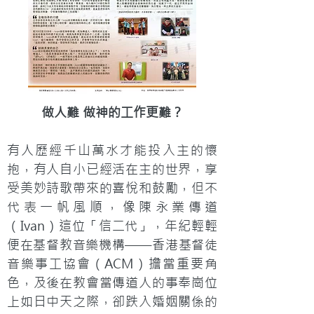
做人難 做神的工作更難？
有人歷經千山萬水才能投入主的懷
抱，有人自小已經活在主的世界，享
受美妙詩歌帶來的喜悅和鼓勵，但不
代表一帆風順，像陳永業傳道
（Ivan）這位「信二代」，年紀輕輕
便在基督教音樂機構——香港基督徒
音樂事工協會（ACM）擔當重要角
色，及後在教會當傳道人的事奉崗位
上如日中天之際，卻跌入婚姻關係的