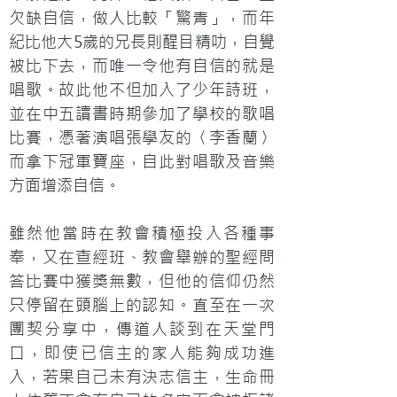
欠缺自信，做人比較「驚青」，而年
紀比他大5歲的兄長則醒目精叻，自覺
被比下去，而唯一令他有自信的就是
唱歌。故此他不但加入了少年詩班，
並在中五讀書時期參加了學校的歌唱
比賽，憑著演唱張學友的〈李香蘭〉
而拿下冠軍寶座，自此對唱歌及音樂
方面增添自信。
雖然他當時在教會積極投入各種事
奉，又在查經班、教會舉辦的聖經問
答比賽中獲獎無數，但他的信仰仍然
只停留在頭腦上的認知。直至在一次
團契分享中，傳道人談到在天堂門
口，即使已信主的家人能夠成功進
入，若果自己未有決志信主，生命冊