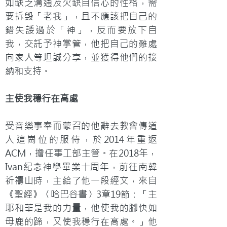
如缺乏溝通及欠缺自信心的性格，需
要拆毀「老我」，且不應該把自己的
錯失諉過於「神」，反而要放下自
我，交託予神掌管，他把自己的難處
向家人等坦誠分享，並獲得他們的接
納和支持。
主使我穩行在高處
受音樂事奉而蒙召的他辭去教會傳道
人這崗位的服侍，於2014年重返
ACM，擔任事工部主管。在2018年，
Ivan紀念神學畢業十周年，前往南韓
祈禱山時，主給了他一段經文，來自
《聖經》〈哈巴谷書〉3章19節：「主
耶和華是我的力量，他使我的腳快如
母鹿的蹄，又使我穩行在高處。」他