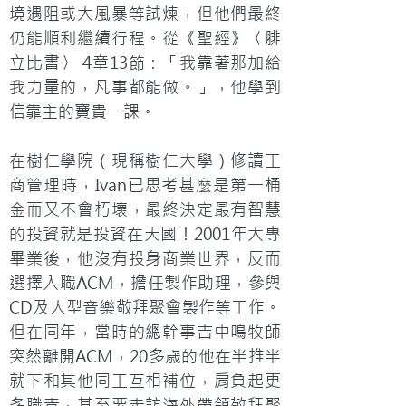
境遇阻或大風暴等試煉，但他們最終
仍能順利繼續行程。從《聖經》〈腓
立比書〉 4章13節：「我靠著那加給
我力量的，凡事都能做。」，他學到
信靠主的寶貴一課。
在樹仁學院（現稱樹仁大學）修讀工
商管理時，Ivan已思考甚麼是第一桶
金而又不會朽壞，最終決定最有智慧
的投資就是投資在天國！2001年大專
畢業後，他沒有投身商業世界，反而
選擇入職ACM，擔任製作助理，參與
CD及大型音樂敬拜聚會製作等工作。
但在同年，當時的總幹事吉中鳴牧師
突然離開ACM，20多歳的他在半推半
就下和其他同工互相補位，肩負起更
多職責，甚至要走訪海外帶領敬拜聚