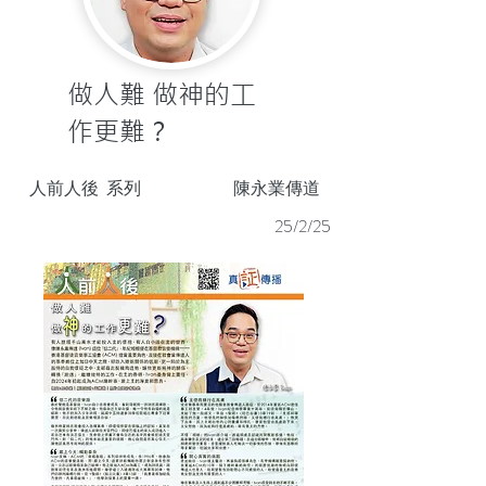
做人難 做神的工
作更難？
人前人後
系列
陳永業傳道
25/2/25