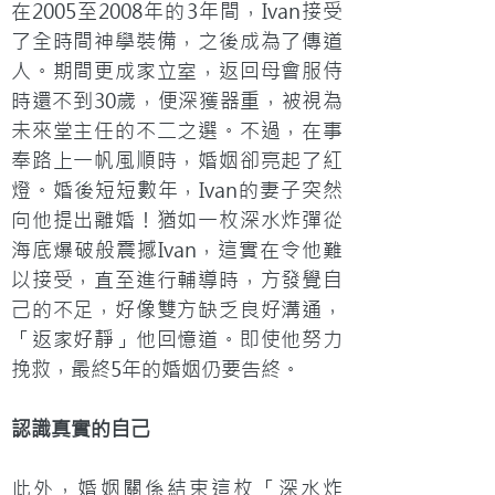
在2005至2008年的3年間，Ivan接受
了全時間神學裝備，之後成為了傳道
人。期間更成家立室，返回母會服侍
時還不到30歲，便深獲器重，被視為
未來堂主任的不二之選。不過，在事
奉路上一帆風順時，婚姻卻亮起了紅
燈。婚後短短數年，Ivan的妻子突然
向他提出離婚！猶如一枚深水炸彈從
海底爆破般震撼Ivan，這實在令他難
以接受，直至進行輔導時，方發覺自
己的不足，好像雙方缺乏良好溝通，
「返家好靜」他回憶道。即使他努力
挽救，最終5年的婚姻仍要告終。
認識真實的自己
此外，婚姻關係結束這枚「深水炸