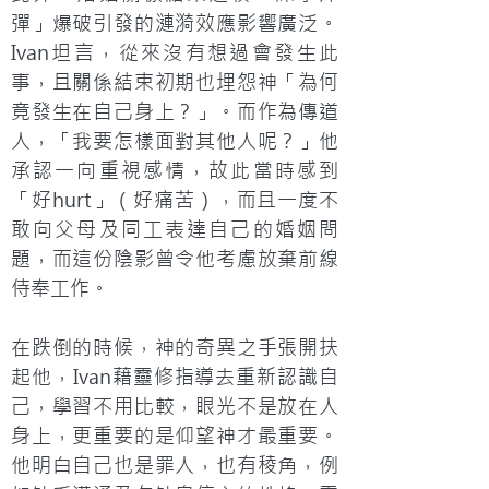
彈」爆破引發的漣漪效應影響廣泛。
Ivan坦言，從來沒有想過會發生此
事，且關係結束初期也埋怨神「為何
竟發生在自己身上？」。而作為傳道
人，「我要怎樣面對其他人呢？」他
承認一向重視感情，故此當時感到
「好hurt」（好痛苦），而且一度不
敢向父母及同工表達自己的婚姻問
題，而這份陰影曾令他考慮放棄前線
侍奉工作。
在跌倒的時候，神的奇異之手張開扶
起他，Ivan藉靈修指導去重新認識自
己，學習不用比較，眼光不是放在人
身上，更重要的是仰望神才最重要。
他明白自己也是罪人，也有稜角，例