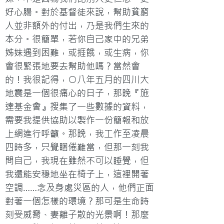
好心腸。對於基督徒來說，幫助貧窮
人並非額外的付出，乃是我們生來的
本分。很簡單，若你自己家中的兄弟
姊妹遇到困難，或捱餓，或生病，你
會很緊張地要去幫助他嗎？當然會
的！我很記得，○八年五月的四川大
地震是一個很痛心的日子，那晚『施
達基金會』搜集了一些數據的資料，
需要我提供協助以製作一份簡報和放
上網進行呼籲。那晚，我工作至凌晨
四時多，只覺睏倦難當，但那一刻我
問自己，我現在雖然不可以睡覺，但
我還能安穩地坐在椅子上，這裡開著
空調……念及身處災區的人，他們正面
對著一個怎樣的環境？那可是生命時
刻受威脅、妻離子散的光景啊！那麼