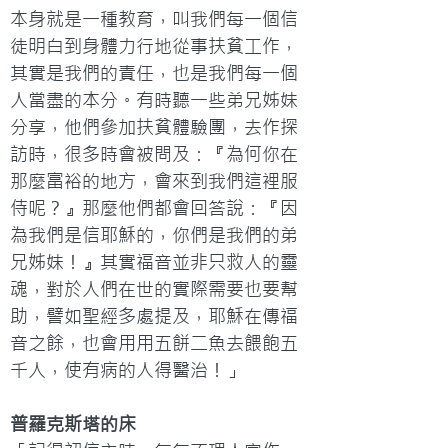
本身就是一種教育，叫我們每一個信
徒明白到身體力行地從事扶貧工作，
其實是我們的責任，也是我們每一個
人當盡的本分。有時聽一些弟兄姊妹
分享，他們參加扶貧體驗團，去作探
訪時，很多時會被問及：『為何你在
那麼富裕的地方，會來到我們這裡服
侍呢？』那麼他們都會回答說：『因
為我們是信耶穌的，你們是我們的弟
兄姊妹！』其實福音並非只救人的靈
魂，對於人們在世的實際需要也要幫
助，譬如聖經多處提及，耶穌在傳福
音之餘，也會用用五餅二魚去餵飽五
千人，使有病的人得醫治！」
普羅克斯塔的床