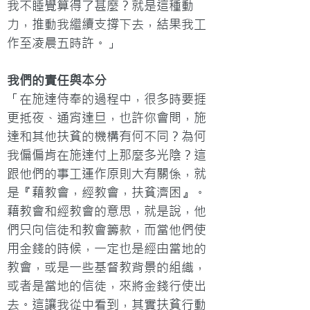
我不睡覺算得了甚麼？就是這種動
力，推動我繼續支撐下去，結果我工
作至凌晨五時許。」
我們的責任與本分
「在施達侍奉的過程中，很多時要捱
更抵夜、通宵達旦，也許你會問，施
達和其他扶貧的機構有何不同？為何
我偏偏肯在施達付上那麼多光陰？這
跟他們的事工運作原則大有關係，就
是『藉教會，經教會，扶貧濟困』。
藉教會和經教會的意思，就是說，他
們只向信徒和教會籌款，而當他們使
用金錢的時候，一定也是經由當地的
教會，或是一些基督教背景的組織，
或者是當地的信徒，來將金錢行使出
去。這讓我從中看到，其實扶貧行動