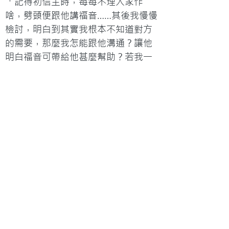
「記得初信主時，每每不理人家作
啥，劈頭便跟他講福音……其後我慢慢
檢討，明白到其實我根本不知道對方
的需要，那麼我怎能跟他溝通？讓他
明白福音可帶給他甚麼幫助？若我一
味將自己那一套強加在他人頭上，那
麼我跟一個『法西斯』有何分別？我
記得以前看過楊牧谷的一本書，叫
《做人真艱難》，裡面有一篇很有趣
的東西，叫做『普羅克斯塔的床』，
裡面提到，以前有個希臘的海盜頭
子，很變態的，他不能容忍別人和他
有所不同，於是他按照自己的身高造
了一張床，遇到誰看不順眼，便把那
人往床上一放，多出來的部分切掉，
不夠長呢，就硬生生拉到一樣長！這
故事道出一種心理現象，指出我們不