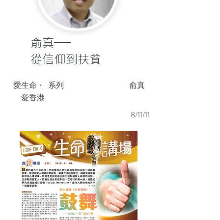
俞真──
從信仰到扶貧
愛生命・
系列
俞真
愛香港
8/11/11