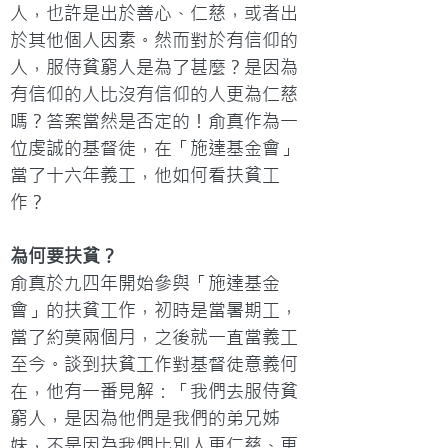
人，也許是出於善心、仁慈，或者出
於其他個人因素。然而對於有信仰的
人，服侍貧窮人是為了甚麼？是因為
有信仰的人比沒有信仰的人更為仁慈
嗎？答案當然是否定的！俞真作為一
位虔誠的基督徒，在「施達基金會」
當了十六年義工，他如何看扶貧工
作？
為何要扶貧？
俞真於九四年開始參與「施達基金
會」的扶貧工作，初時是當暑期工，
當了約莫兩個月，之後就一直當義工
至今。談到扶貧工作對基督徒意義何
在，他有一番見解：「我們去服侍貧
窮人，是因為他們是我們的弟兄姊
妹，不是因為我們比別人更仁慈、更