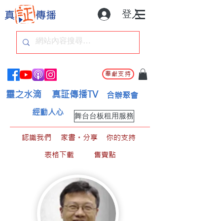
登入
奉獻支持
靈之水滴
真証傳播TV
合辦聚會
經動人心
舞台台板租用服務
認識我們
家書。分享
你的支持
表格下載
售賣點