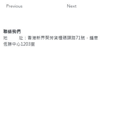
Previous
Next
聯絡我們
地 址：香港新界葵芳貨櫃碼頭路71號，鍾意
恆勝中心1203室
辦公時間：星期一至五 早上9: 00 至下午5: 30 星
期六、日及公眾假期休息
電 話：(852)
2409-1233
提交