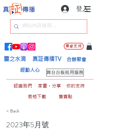
登入
奉獻支持
靈之水滴
真証傳播TV
合辦聚會
經動人心
舞台台板租用服務
認識我們
家書。分享
你的支持
表格下載
售賣點
< Back
2023年5月號