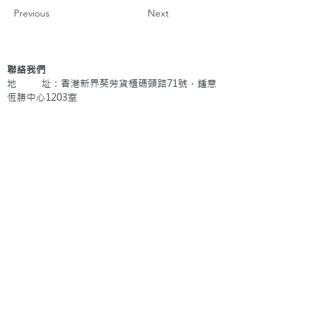
Previous
Next
聯絡我們
地 址：香港新界葵芳貨櫃碼頭路71號，鍾意
恆勝中心1203室
辦公時間：星期一至五 早上9: 00 至下午5: 30 星
期六、日及公眾假期休息
電 話：(852)
2409-1233
提交