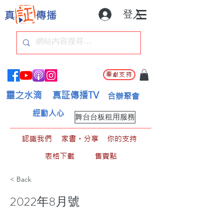
登入
奉獻支持
靈之水滴
真証傳播TV
合辦聚會
經動人心
舞台台板租用服務
認識我們
家書。分享
你的支持
表格下載
售賣點
< Back
2022年8月號