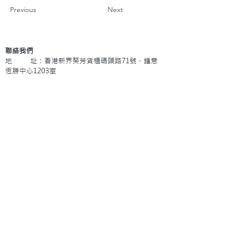
Previous
Next
聯絡我們
地 址：香港新界葵芳貨櫃碼頭路71號，鍾意
恆勝中心1203室
辦公時間：星期一至五 早上9: 00 至下午5: 30 星
期六、日及公眾假期休息
電 話：(852)
2409-1233
提交