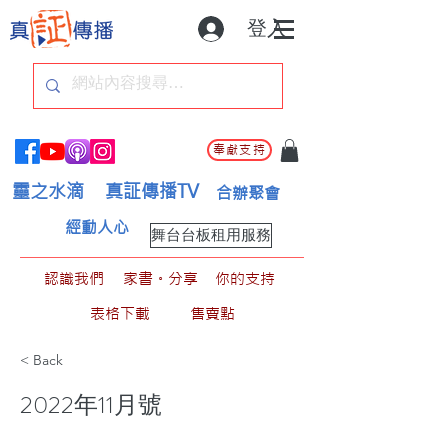
登入
奉獻支持
靈之水滴
真証傳播TV
合辦聚會
經動人心
舞台台板租用服務
認識我們
家書。分享
你的支持
表格下載
售賣點
< Back
2022年11月號