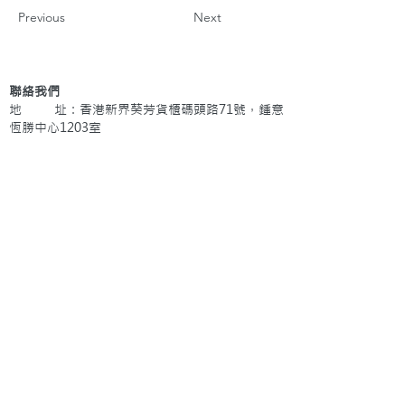
Previous
Next
聯絡我們
地 址：香港新界葵芳貨櫃碼頭路71號，鍾意
恆勝中心1203室
辦公時間：星期一至五 早上9: 00 至下午5: 30 星
期六、日及公眾假期休息
電 話：(852)
2409-1233
提交