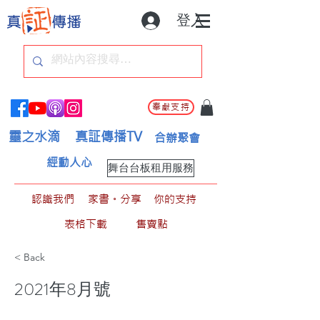
登入
奉獻支持
靈之水滴
真証傳播TV
合辦聚會
經動人心
舞台台板租用服務
認識我們
家書。分享
你的支持
表格下載
售賣點
< Back
2021年8月號