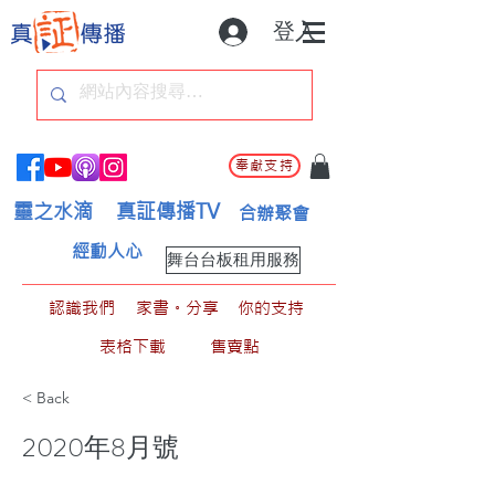
登入
奉獻支持
靈之水滴
真証傳播TV
合辦聚會
經動人心
舞台台板租用服務
認識我們
家書。分享
你的支持
表格下載
售賣點
< Back
2020年8月號