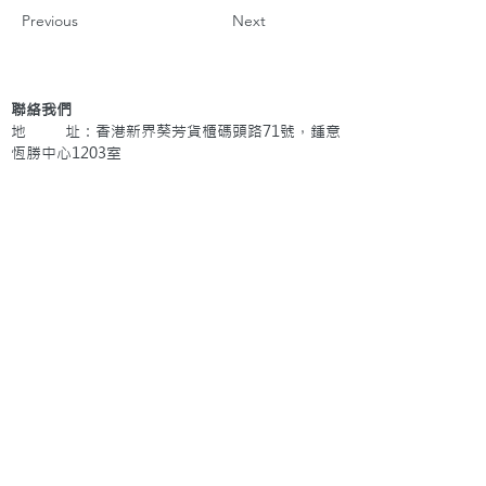
Previous
Next
聯絡我們
地 址：香港新界葵芳貨櫃碼頭路71號，鍾意
恆勝中心1203室
辦公時間：星期一至五 早上9: 00 至下午5: 30 星
期六、日及公眾假期休息
電 話：(852)
2409-1233
提交