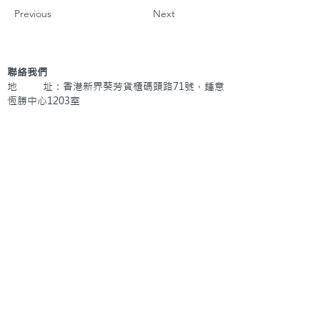
Previous
Next
聯絡我們
地 址：香港新界葵芳貨櫃碼頭路71號，鍾意
恆勝中心1203室
辦公時間：星期一至五 早上9: 00 至下午5: 30 星
期六、日及公眾假期休息
電 話：(852)
2409-1233
提交