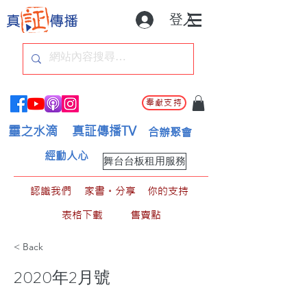
登入
奉獻支持
靈之水滴
真証傳播TV
合辦聚會
經動人心
舞台台板租用服務
認識我們
家書。分享
你的支持
表格下載
售賣點
< Back
2020年2月號