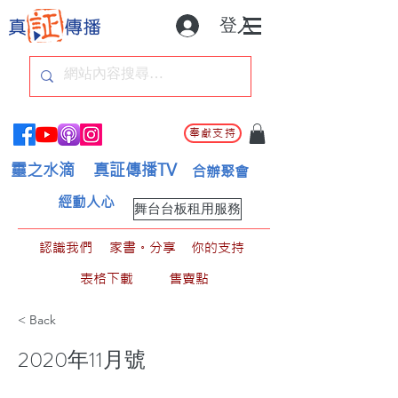
登入
奉獻支持
靈之水滴
真証傳播TV
合辦聚會
經動人心
舞台台板租用服務
認識我們
家書。分享
你的支持
表格下載
售賣點
< Back
2020年11月號