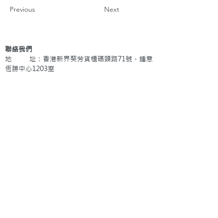
Previous
Next
聯絡我們
地 址：香港新界葵芳貨櫃碼頭路71號，鍾意
恆勝中心1203室
辦公時間：星期一至五 早上9: 00 至下午5: 30 星
期六、日及公眾假期休息
電 話：(852)
2409-1233
提交