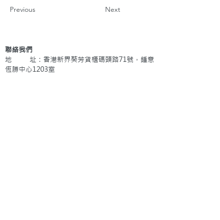
Previous
Next
聯絡我們
地 址：香港新界葵芳貨櫃碼頭路71號，鍾意
恆勝中心1203室
辦公時間：星期一至五 早上9: 00 至下午5: 30 星
期六、日及公眾假期休息
電 話：(852)
2409-1233
提交