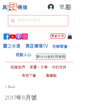
登入
奉獻支持
靈之水滴
真証傳播TV
合辦聚會
經動人心
舞台台板租用服務
認識我們
家書。分享
你的支持
表格下載
售賣點
< Back
2017年8月號