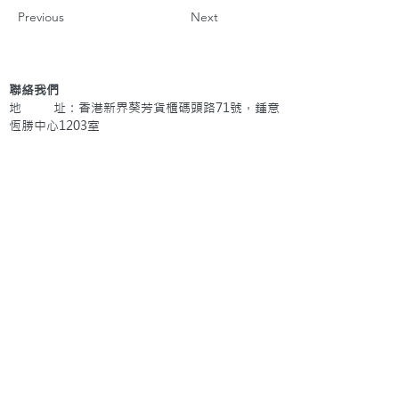
Previous
Next
聯絡我們
地 址：香港新界葵芳貨櫃碼頭路71號，鍾意
恆勝中心1203室
辦公時間：星期一至五 早上9: 00 至下午5: 30 星
期六、日及公眾假期休息
電 話：(852)
2409-1233
提交