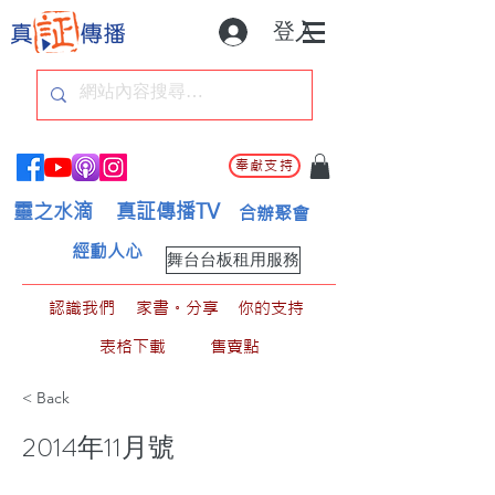
登入
奉獻支持
靈之水滴
真証傳播TV
合辦聚會
經動人心
舞台台板租用服務
認識我們
家書。分享
你的支持
表格下載
售賣點
< Back
2014年11月號