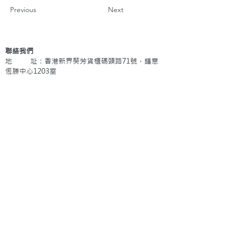
Previous
Next
聯絡我們
地 址：香港新界葵芳貨櫃碼頭路71號，鍾意
恆勝中心1203室
辦公時間：星期一至五 早上9: 00 至下午5: 30 星
期六、日及公眾假期休息
電 話：(852)
2409-1233
提交