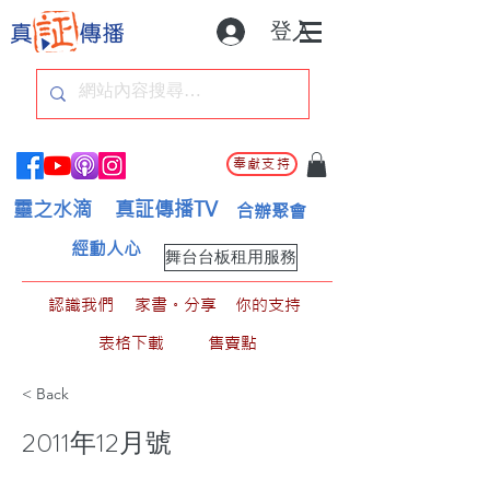
登入
奉獻支持
靈之水滴
真証傳播TV
合辦聚會
經動人心
舞台台板租用服務
認識我們
家書。分享
你的支持
表格下載
售賣點
< Back
2011年12月號