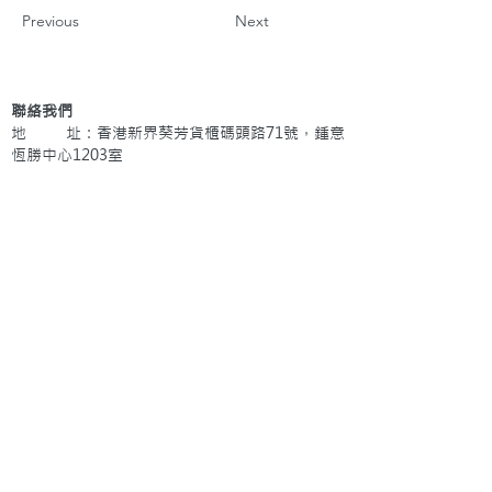
Previous
Next
聯絡我們
地 址：香港新界葵芳貨櫃碼頭路71號，鍾意
恆勝中心1203室
辦公時間：星期一至五 早上9: 00 至下午5: 30 星
期六、日及公眾假期休息
電 話：(852)
2409-1233
提交