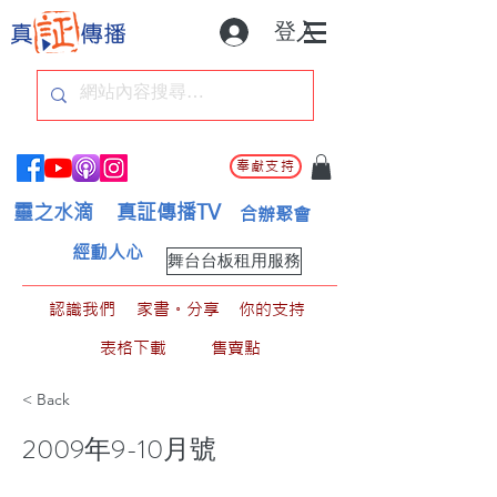
登入
奉獻支持
靈之水滴
真証傳播TV
合辦聚會
經動人心
舞台台板租用服務
認識我們
家書。分享
你的支持
表格下載
售賣點
< Back
2009年9-10月號