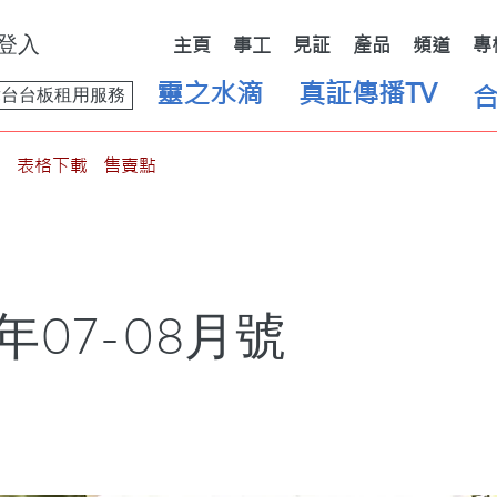
登入
主頁
事工
見証
產品
頻道
專
靈之水滴
真証傳播TV
舞台台板租用服務
表格下載
售賣點
7年07-08月號