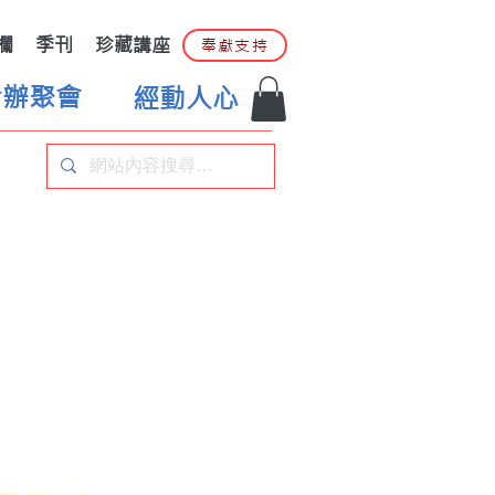
欄
季刊
珍藏講座
奉獻支持
合辦聚會
經動人心