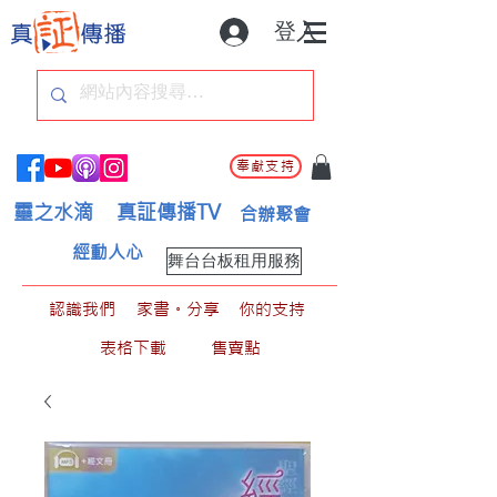
登入
奉獻支持
靈之水滴
真証傳播TV
合辦聚會
經動人心
舞台台板租用服務
認識我們
家書。分享
你的支持
表格下載
售賣點