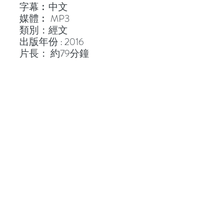
字幕︰中文
媒體︰ MP3
類別：經文
出版年份 : 2016
片長： 約79分鐘
聯絡我們
地 址：香港新界葵芳貨櫃碼頭路71號，鍾意
恆勝中心1203室
辦公時間：星期一至五 早上9: 00 至下午5: 30 星
期六、日及公眾假期休息
電 話：(852)
2409-1233